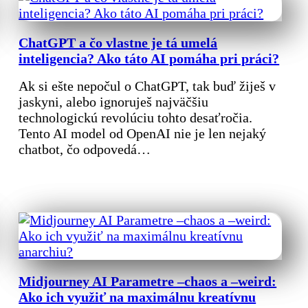
ChatGPT a čo vlastne je tá umelá
inteligencia? Ako táto AI pomáha pri práci?
Ak si ešte nepočul o ChatGPT, tak buď žiješ v
jaskyni, alebo ignoruješ najväčšiu
technologickú revolúciu tohto desaťročia.
Tento AI model od OpenAI nie je len nejaký
chatbot, čo odpovedá…
Midjourney AI Parametre –chaos a –weird:
Ako ich využiť na maximálnu kreatívnu