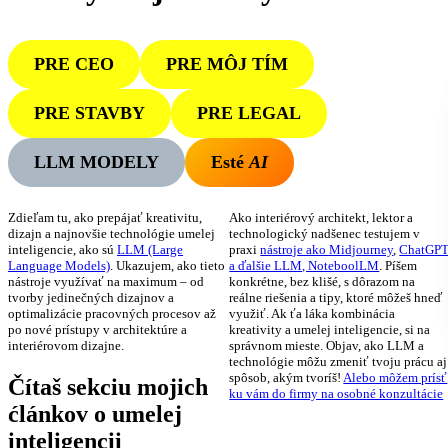
PRE CEO
PRE MÔJ TÍM
PRE STAVBY
PRE LEGAL
LLM MODELY
Esté
AI
Zdieľam tu, ako prepájať kreativitu,
Ako interiérový architekt, lektor a
dizajn a najnovšie technológie umelej
technologický nadšenec testujem v
inteligencie, ako sú
LLM (Large
praxi
nástroje ako Midjourney
,
ChatGP
Language Models)
. Ukazujem, ako tieto
a ďalšie LLM, NoteboolLM
. Píšem
nástroje využívať na maximum – od
konkrétne, bez klišé, s dôrazom na
tvorby jedinečných dizajnov a
reálne riešenia a tipy, ktoré môžeš hneď
optimalizácie pracovných procesov až
využiť. Ak ťa láka kombinácia
po nové prístupy v architektúre a
kreativity a umelej inteligencie, si na
interiérovom dizajne.
správnom mieste. Objav, ako LLM a
technológie môžu zmeniť tvoju prácu aj
spôsob, akým tvoríš!
Alebo môžem prísť
Čítaš sekciu mojich
ku vám do firmy na osobné konzultácie
ćlánkov o umelej
inteligencii