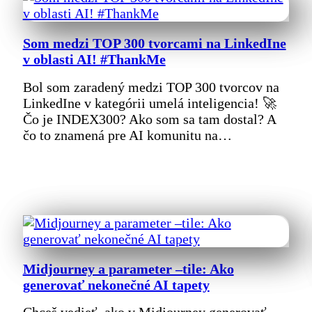
Som medzi TOP 300 tvorcami na LinkedIne
v oblasti AI! #ThankMe
Bol som zaradený medzi TOP 300 tvorcov na
LinkedIne v kategórii umelá inteligencia! 🚀
Čo je INDEX300? Ako som sa tam dostal? A
čo to znamená pre AI komunitu na…
Midjourney a parameter –tile: Ako
generovať nekonečné AI tapety