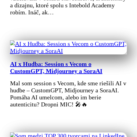
a dizajnu, ktoré spolu s Intebold Academy
robím. Ináč, ak…
AI x Hudba: Session s Vecom o
CustomGPT, Midjourney a SoraAI
Mal som session s Vecom, kde sme riešili AI v
hudbe – CustomGPT, Midjourney a SoraAI.
Pomáha AI umelcom, alebo im berie
autenticitu? Dropni MIC! 🎤🔥