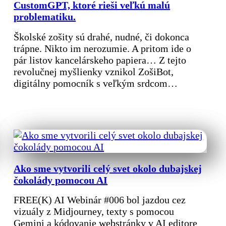
CustomGPT, ktoré rieši veľkú malú
problematiku.
Školské zošity sú drahé, nudné, či dokonca
trápne. Nikto im nerozumie. A pritom ide o
pár listov kancelárskeho papiera… Z tejto
revolučnej myšlienky vznikol ZošiBot,
digitálny pomocník s veľkým srdcom…
Ako sme vytvorili celý svet okolo dubajskej
čokolády pomocou AI
FREE(K) AI Webinár #006 bol jazdou cez
vizuály z Midjourney, texty s pomocou
Gemini a kódovanie webstránky v AI editore