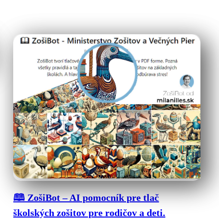
🕮 ZošiBot – AI pomocník pre tlač
školských zošitov pre rodičov a deti.