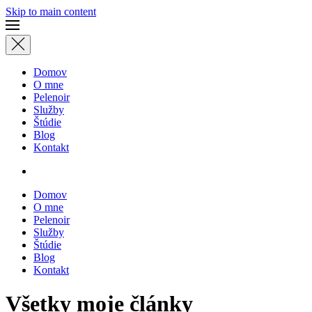
Skip to main content
Domov
O mne
Pelenoir
Služby
Štúdie
Blog
Kontakt
Domov
O mne
Pelenoir
Služby
Štúdie
Blog
Kontakt
Všetky moje články