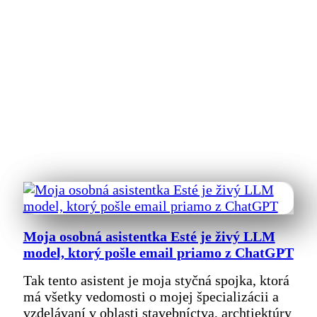
Moja osobná asistentka Esté je živý LLM
model, ktorý pošle email priamo z ChatGPT
Tak tento asistent je moja styčná spojka, ktorá
má všetky vedomosti o mojej špecializácii a
vzdelávaní v oblasti stavebníctva, archtiektúry