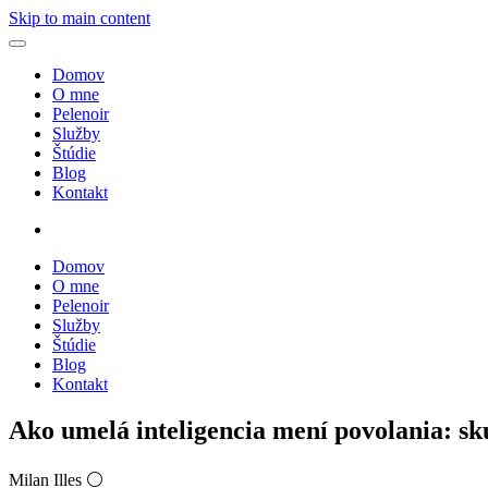
Skip to main content
Domov
O mne
Pelenoir
Služby
Štúdie
Blog
Kontakt
Domov
O mne
Pelenoir
Služby
Štúdie
Blog
Kontakt
Ako umelá inteligencia mení povolania: skú
Milan Illes ⚪