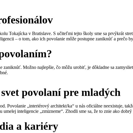
ofesionálov
lu Tokajícka v Bratislave. S učiteľmi tejto školy sme sa prvýkrát stretl
eligencii – o tom, ako ich povolanie môže postupne zaniknúť a prečo b
 povolaním?
e zaniknúť. Možno najlepšie, čo môžu urobiť, je dôkladne sa zamyslieť
ebné.
 svet povolaní pre mladých
. Povolanie „interiérový architekt/ka“ u nás oficiálne neexistuje, ta
 umelej inteligencie „zmizneme“. Zhodli sme sa, že to znie ako dobrý 
dia a kariéry