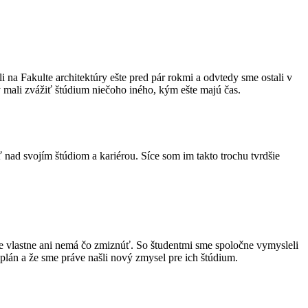
i na Fakulte architektúry ešte pred pár rokmi a odvtedy sme ostali v
y mali zvážiť štúdium niečoho iného, kým ešte majú čas.
 nad svojím štúdiom a kariérou. Síce som im takto trochu tvrdšie
kže vlastne ani nemá čo zmiznúť. So študentmi sme spoločne vymysleli
plán a že sme práve našli nový zmysel pre ich štúdium.