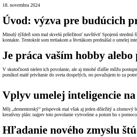
18. novembra 2024
Úvod: výzva pre budúcich pr
Minulý týždeň som mal skvelú príležitosť navštíviť Spojenú strednú ško
kontakte. Tentokrát som tretiakom a štvrtákom prednášal o umelej int
Je práca vaším hobby alebo
V skutočnosti nielen ich povolanie, ale aj mnohé ďalšie môžu postupn
ponúkol malé privítanie do sveta dospelých, no považujem to za potr
Vplyv umelej inteligencie na
Môj „dementorský“ príspevok mal však aj jeden dôležitý a zlomový bod
kreatívny plán: najprv toto povolanie vytvoríme a potom ho s pomocou
Hľadanie nového zmyslu štú