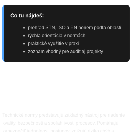
Čo tu nájdeš:
prehľad STN, ISO a EN noriem podľa oblasti
rýchla orientácia v normách
praktické využitie v praxi
zoznam vhodný pre audit aj projekty
Prečo sú technické normy
dôležité
Technické normy predstavujú základný nástroj pre riadenie
kvality, bezpečnosti a spoľahlivosti procesov. Pomáhajú
zabezpečiť jednotnosť postupov, znižujú riziko chýb a