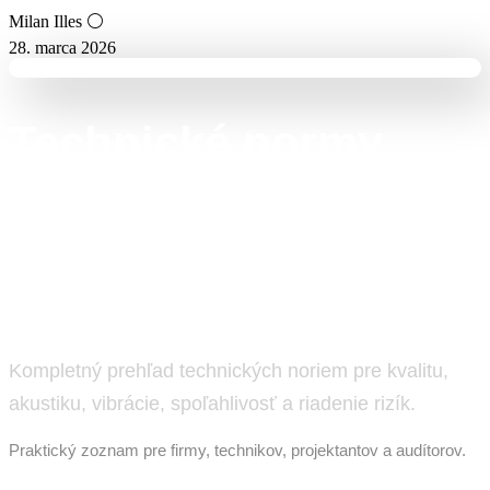
Milan Illes ⚪
28. marca 2026
Technické normy
STN, ISO a EN –
kompletný prehľad
noriem
Kompletný prehľad technických noriem pre kvalitu,
akustiku, vibrácie, spoľahlivosť a riadenie rizík.
Praktický zoznam pre firmy, technikov, projektantov a audítorov.