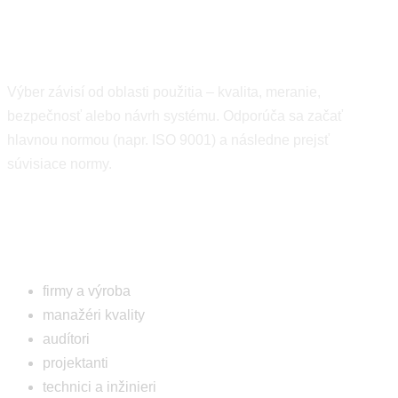
Ako si vybrať správnu normu
Výber závisí od oblasti použitia – kvalita, meranie,
bezpečnosť alebo návrh systému. Odporúča sa začať
hlavnou normou (napr. ISO 9001) a následne prejsť
súvisiace normy.
Pre koho je tento prehľad
firmy a výroba
manažéri kvality
audítori
projektanti
technici a inžinieri