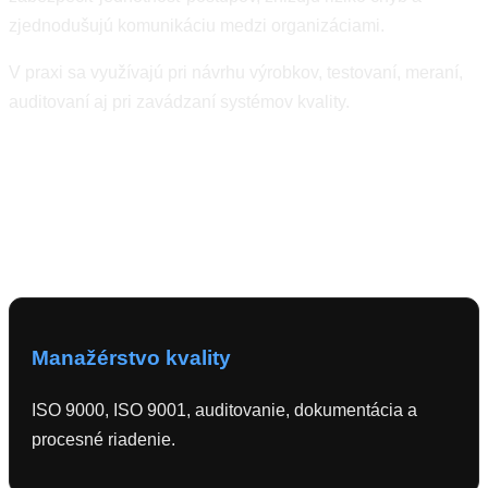
zjednodušujú komunikáciu medzi organizáciami.
V praxi sa využívajú pri návrhu výrobkov, testovaní, meraní,
auditovaní aj pri zavádzaní systémov kvality.
Hlavné oblasti technických
noriem
Manažérstvo kvality
ISO 9000, ISO 9001, auditovanie, dokumentácia a
procesné riadenie.