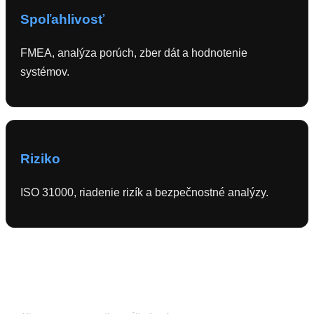
Spoľahlivosť
FMEA, analýza porúch, zber dát a hodnotenie
systémov.
Riziko
ISO 31000, riadenie rizík a bezpečnostné analýzy.
Zoznam technických noriem