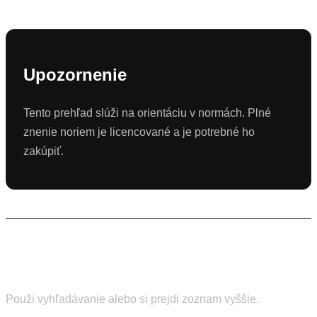
Upozornenie
Tento prehľad slúži na orientáciu v normách. Plné
znenie noriem je licencované a je potrebné ho
zakúpiť.
Hľadáš konkrétnu normu?
Použi vyhľadávanie alebo si prejdi zoznam vyššie.