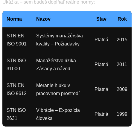
Ukážka – sem budeš dopĺňať reálne normy:
Norma
Názov
Stav
Rok
STN EN
Systémy manažérstva
Platná
2015
ISO 9001
kvality – Požiadavky
STN ISO
Manažérstvo rizika –
Platná
2011
31000
Zásady a návod
STN EN
Meranie hluku v
Platná
2009
ISO 9612
pracovnom prostredí
STN ISO
Vibrácie – Expozícia
Platná
1999
2631
človeka