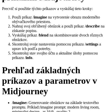
Precvič si použitie týchto príkazov a vyskúšaj tieto kroky:
Použi príkaz /
imagine
na vytvorenie obrazu moderného
obývačkového priestoru.
Nahraj svoj obľúbený obrázok a použi príkaz /
describe
na
získanie popisu.
Vyskúšaj príkaz /
blend
na skombinovanie dvoch rôznych
obrázkov.
Skontroluj svoje nastavenia pomocou príkazu /
settings
a
uprav ich podľa potreby.
Skontroluj stav svojho účtu a aktuálne úlohy pomocou
príkazu /
info
.
Prehľad základných
príkazov a parametrov v
Midjourney
/imagine:
Generovanie obrázkov na základe textového
promptu. Príklad:/imagine prompt: modern living room,
minimalist design –ar 16:9 –quality 2