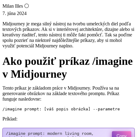
Milan Illes ⚪
7. júna 2024
Midjourney je mega silný nástroj na tvorbu umeleckých diel podľa
textových príkazov. Ak si v interiérovej architektúre, dizajne alebo si
kreatívny riaditeľ, tento nástroj ti môže fakt pomôcť. Tak sa poďme
spolu pozrieť na niektoré najdôležitejšie príkazy, aby si mohol
využiť potenciál Midjourney naplno.
Ako použiť príkaz /imagine
v Midjourney
Tento príkaz je základom práce v Midjourney. Používa sa na
generovanie obrázkov na základe textového promptu. Príkaz
funguje nasledovne:
/imagine prompt: [váš popis obrázka] --parametre
Príklad:
/imagine prompt: modern living room, 
Copy