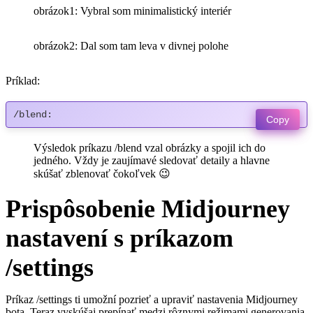
obrázok1: Vybral som minimalistický interiér
obrázok2: Dal som tam leva v divnej polohe
Príklad:
/blend:
Copy
Výsledok príkazu /blend vzal obrázky a spojil ich do
jedného. Vždy je zaujímavé sledovať detaily a hlavne
skúšať zblenovať čokoľvek 😉
Prispôsobenie Midjourney
nastavení s príkazom
/settings
Príkaz /settings ti umožní pozrieť a upraviť nastavenia Midjourney
bota. Teraz vyskúšaj prepínať medzi rôznymi režimami generovania,