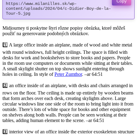
Copy
https://www.milanilles.sk/wp-
content/uploads/2024/04/c-Didier-Boy-de-la-
Tour-5.jpg
Midjourney ti poskytne štyri rôzne popisy obrázka, ktoré môžeš
použiť na generovanie podobných obrázkov.
1️⃣ A large office inside an airplane, made of wood and white metal
with round windows, full height ceilings. The space is filled with
desks for work and bookshelves to store books and papers. People
in the room use computers or documents while sitting at their tables.
A small skylight shutter on top shows sunlight entering through
holes in ceiling. In style of
Peter Zumthor
. –ar 64:51
2️⃣ an office inside of an airplane, with desks and chairs arranged in
rows on the floor. The ceiling is made up entirely by wooden beams
that form arches over each desk, creating skylights above. Large
circular windows line one side of the room to bring light into it from
outside. There’s lots of white space for books and other equipment
on shelves along both walls. People can be seen working at their
tables, adding human element to the scene. –ar 64:51
3️⃣ interior view of an office inside the exterior exoskeleton structure