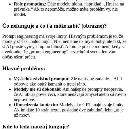
Role prompting:
Dáte modelu úlohu, napríklad: „Hraj sa na
právnika.“ Ak to nepomôže, možno máte problém vy, nie
model.
Čo nefunguje a čo ťa môže zabiť (obrazne)?
Prompt engineering má svoje limity. Hlavným problémom je to, že
modely občas „halucinujú“. Nie, nemáme na mysli huby, ale fakt, že
si AI proste vymyslí úplnú blbosť. A toto je presne moment, kedy si
uvedomíte, že „prompt engineering“ nezachráni svet – len vám
občas ušetrí prácu.
Hlavné problémy:
Výsledok závisí od promptu:
Zle napísané zadanie = AI ti
odpovie ako opitý kamarát o tretej ráno.
Modely nie sú dokonalé:
Ani najlepšie prompty neopravia,
že AI občas povie veci, ktoré nedávajú zmysel alebo sú rovno
nepravdivé.
Obmedzenia kontextu:
Modely ako GPT majú svoje limity.
Ak im dáte 10 strán textu, posledné dve zabudnú, lebo „to je
už moc“.
Kde to teda naozaj funguje?