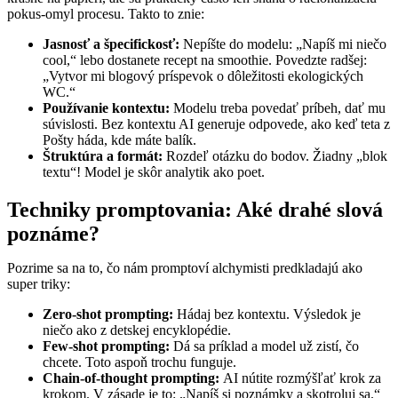
pokus-omyl procesu. Takto to znie:
Jasnosť a špecifickosť:
Nepíšte do modelu: „Napíš mi niečo
cool,“ lebo dostanete recept na smoothie. Povedzte radšej:
„Vytvor mi blogový príspevok o dôležitosti ekologických
WC.“
Používanie kontextu:
Modelu treba povedať príbeh, dať mu
súvislosti. Bez kontextu AI generuje odpovede, ako keď teta z
Pošty háda, kde máte balík.
Štruktúra a formát:
Rozdeľ otázku do bodov. Žiadny „blok
textu“! Model je skôr analytik ako poet.
Techniky promptovania: Aké drahé slová
poznáme?
Pozrime sa na to, čo nám promptoví alchymisti predkladajú ako
super triky:
Zero-shot prompting:
Hádaj bez kontextu. Výsledok je
niečo ako z detskej encyklopédie.
Few-shot prompting:
Dá sa príklad a model už zistí, čo
chcete. Toto aspoň trochu funguje.
Chain-of-thought prompting:
AI nútite rozmýšľať krok za
krokom. V zásade je to: „Napíš si poznámky a skotroluj sa.“