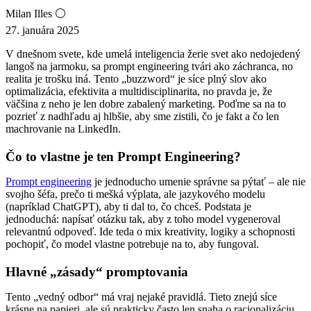
Milan Illes ⚪
27. januára 2025
V dnešnom svete, kde umelá inteligencia žerie svet ako nedojedený
langoš na jarmoku, sa prompt engineering tvári ako záchranca, no
realita je trošku iná. Tento „buzzword“ je síce plný slov ako
optimalizácia, efektivita a multidisciplinarita, no pravda je, že
väčšina z neho je len dobre zabalený marketing. Poďme sa na to
pozrieť z nadhľadu aj hlbšie, aby sme zistili, čo je fakt a čo len
machrovanie na LinkedIn.
Čo to vlastne je ten Prompt Engineering?
Prompt engineering
je jednoducho umenie správne sa pýtať – ale nie
svojho šéfa, prečo ti mešká výplata, ale jazykového modelu
(napríklad ChatGPT), aby ti dal to, čo chceš. Podstata je
jednoduchá: napísať otázku tak, aby z toho model vygeneroval
relevantnú odpoveď. Ide teda o mix kreativity, logiky a schopnosti
pochopiť, čo model vlastne potrebuje na to, aby fungoval.
Hlavné „zásady“ promptovania
Tento „vedný odbor“ má vraj nejaké pravidlá. Tieto znejú síce
krásne na papieri, ale sú prakticky často len snaha o racionalizáciu