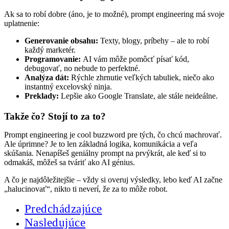
Ak sa to robí dobre (áno, je to možné), prompt engineering má svoje
uplatnenie:
Generovanie obsahu:
Texty, blogy, príbehy – ale to robí
každý marketér.
Programovanie:
AI vám môže pomôcť písať kód,
debugovať, no nebude to perfektné.
Analýza dát:
Rýchle zhrnutie veľkých tabuliek, niečo ako
instantný excelovský ninja.
Preklady:
Lepšie ako Google Translate, ale stále neideálne.
Takže čo? Stojí to za to?
Prompt engineering je cool buzzword pre tých, čo chcú machrovať.
Ale úprimne? Je to len základná logika, komunikácia a veľa
skúšania. Nenapíšeš geniálny prompt na prvýkrát, ale keď si to
odmakáš, môžeš sa tváriť ako AI génius.
A čo je najdôležitejšie – vždy si overuj výsledky, lebo keď AI začne
„halucinovať“, nikto ti neverí, že za to môže robot.
Predchádzajúce
Nasledujúce