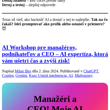
Dodaj znalosti
– keď chceš presné fakty
Iteruj a testuj
– zlepšuj odpovede
Teraz už vieš, ako hacknúť AI a dostať z nej to najlepšie.
Tak na čo
čakáš? Ideš promptovať ako profík alebo ostaneš v priemere?
😈
AI Workshop pre manažérov,
podnikateľov a CEO – AI expertíza, ktorá
vám ušetrí čas a zvýši zisk!
Napísal
Milan Illes
dňa
2. júna 2024
. Publikované v
ChatGPT
,
Copilot
,
Gemini
,
Kurz Umelá inteligencia, AI
,
Midjourney
Manažéri a
CEO! Moje AI