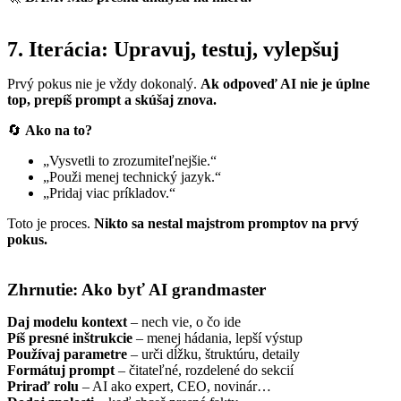
7. Iterácia: Upravuj, testuj, vylepšuj
Prvý pokus nie je vždy dokonalý.
Ak odpoveď AI nie je úplne
top, prepíš prompt a skúšaj znova.
🔄
Ako na to?
„Vysvetli to zrozumiteľnejšie.“
„Použi menej technický jazyk.“
„Pridaj viac príkladov.“
Toto je proces.
Nikto sa nestal majstrom promptov na prvý
pokus.
Zhrnutie: Ako byť AI grandmaster
Daj modelu kontext
– nech vie, o čo ide
Píš presné inštrukcie
– menej hádania, lepší výstup
Používaj parametre
– urči dĺžku, štruktúru, detaily
Formátuj prompt
– čitateľné, rozdelené do sekcií
Priraď rolu
– AI ako expert, CEO, novinár…