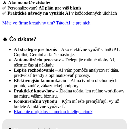
🔥
Ako manažér získate:
✅ Personalizovaný
AI plán pre váš biznis
✅
Praktické návody na využitie AI
v každodenných úlohách
Máte vo firme kreatívny tím? Táto AI je pre nich
🔥
Čo získate?
AI stratégie pre biznis
– Ako efektívne využiť ChatGPT,
Copilot, Gemini a ďalšie nástroje.
Automatizáciu procesov
– Delegujte rutinné úlohy AI,
ušetrite čas aj náklady.
Lepšie rozhodovanie
– AI vám pomôže analyzovať dáta,
predvídať trendy a optimalizovať procesy.
Efektívnejšiu komunikáciu
– AI na tvorbu obchodných
ponúk, zmlúv, zákazníckej podpory.
Praktické know-how
– Žiadna teória, len reálne workflowy
na mieru vášmu biznisu.
Konkurenčnú výhodu
– Kým iní ešte premýšľajú, vy už
budete AI aktívne využívať.
Riadenie projektov s umelou inteligenciou?