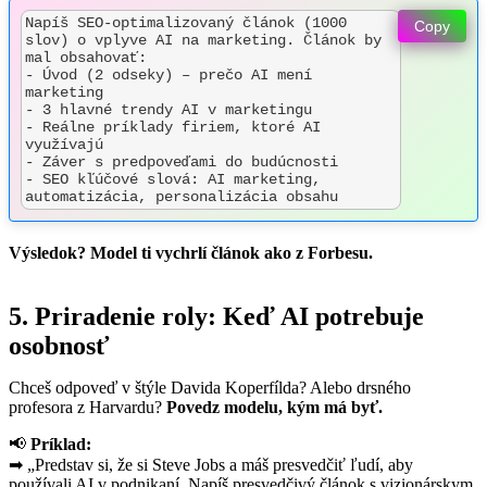
Napíš SEO-optimalizovaný článok (1000 
Copy
slov) o vplyve AI na marketing. Článok by 
mal obsahovať:  

- Úvod (2 odseky) – prečo AI mení 
marketing  

- 3 hlavné trendy AI v marketingu  

- Reálne príklady firiem, ktoré AI 
využívajú  

- Záver s predpoveďami do budúcnosti  

- SEO kľúčové slová: AI marketing, 
Výsledok? Model ti vychrlí článok ako z Forbesu.
5. Priradenie roly: Keď AI potrebuje
osobnosť
Chceš odpoveď v štýle Davida Koperfílda? Alebo drsného
profesora z Harvardu?
Povedz modelu, kým má byť.
📢
Príklad:
➡ „Predstav si, že si Steve Jobs a máš presvedčiť ľudí, aby
používali AI v podnikaní. Napíš presvedčivý článok s vizionárskym