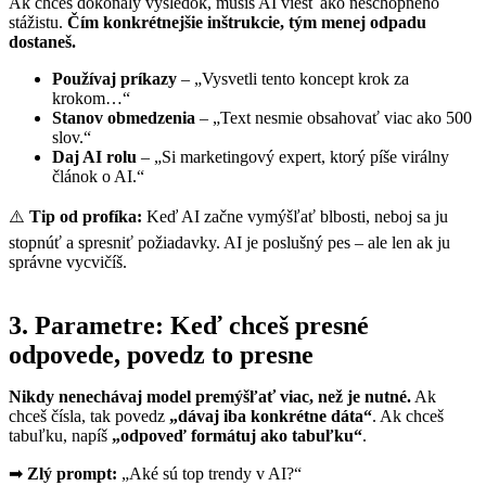
Ak chceš dokonalý výsledok, musíš AI viesť ako neschopného
stážistu.
Čím konkrétnejšie inštrukcie, tým menej odpadu
dostaneš.
Používaj príkazy
– „Vysvetli tento koncept krok za
krokom…“
Stanov obmedzenia
– „Text nesmie obsahovať viac ako 500
slov.“
Daj AI rolu
– „Si marketingový expert, ktorý píše virálny
článok o AI.“
⚠️
Tip od profíka:
Keď AI začne vymýšľať blbosti, neboj sa ju
stopnúť a spresniť požiadavky. AI je poslušný pes – ale len ak ju
správne vycvičíš.
3. Parametre: Keď chceš presné
odpovede, povedz to presne
Nikdy nenechávaj model premýšľať viac, než je nutné.
Ak
chceš čísla, tak povedz
„dávaj iba konkrétne dáta“
. Ak chceš
tabuľku, napíš
„odpoveď formátuj ako tabuľku“
.
➡
Zlý prompt:
„Aké sú top trendy v AI?“