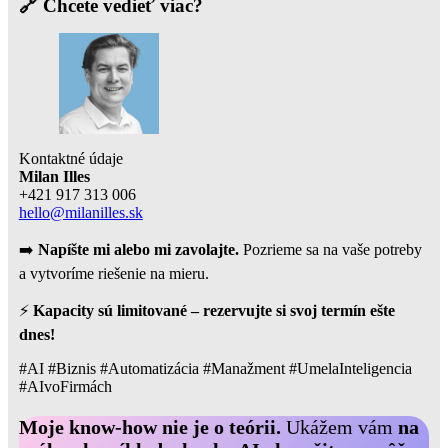
🔗 Chcete vedieť viac?
Kontaktné údaje
Milan Illes
+421 917 313 006
hello@milanilles.sk
➡️
Napíšte mi alebo mi zavolajte.
Pozrieme sa na vaše potreby
a vytvoríme riešenie na mieru.
⚡
Kapacity sú limitované – rezervujte si svoj termín ešte
dnes!
#AI #Biznis #Automatizácia #Manažment #UmelaInteligencia
#AIvoFirmách
Moje know-how nie je o teórii.
Ukážem vám
na