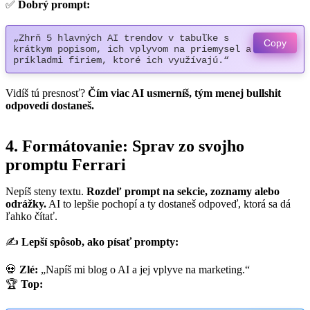
✅
Dobrý prompt:
„Zhrň 5 hlavných AI trendov v tabuľke s 
Copy
krátkym popisom, ich vplyvom na priemysel a 
príkladmi firiem, ktoré ich využívajú.“
Vidíš tú presnosť?
Čím viac AI usmerníš, tým menej bullshit
odpovedí dostaneš.
4. Formátovanie: Sprav zo svojho
promptu Ferrari
Nepíš steny textu.
Rozdeľ prompt na sekcie, zoznamy alebo
odrážky.
AI to lepšie pochopí a ty dostaneš odpoveď, ktorá sa dá
ľahko čítať.
✍
Lepší spôsob, ako písať prompty:
💀
Zlé:
„Napíš mi blog o AI a jej vplyve na marketing.“
🏆
Top: