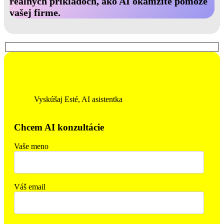
reálnych príkladoch, ako AI okamžite pomôže
vašej firme.
Vyskúšaj Esté, AI asistentka
Chcem AI konzultácie
Vaše meno
Váš email