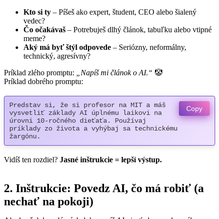
Kto si ty
– Píšeš ako expert, študent, CEO alebo šialený
vedec?
Čo očakávaš
– Potrebuješ dlhý článok, tabuľku alebo vtipné
meme?
Aký má byť štýl odpovede
– Seriózny, neformálny,
technický, agresívny?
Príklad zlého promptu:
„Napíš mi článok o AI.“
🤡
Príklad dobrého promptu:
Predstav si, že si profesor na MIT a máš 
Copy
vysvetliť základy AI úplnému laikovi na 
úrovni 10-ročného dieťaťa. Používaj 
príklady zo života a vyhýbaj sa technickému 
žargónu.
Vidíš ten rozdiel?
Jasné inštrukcie = lepší výstup.
2. Inštrukcie: Povedz AI, čo má robiť (a
nechať na pokoji)