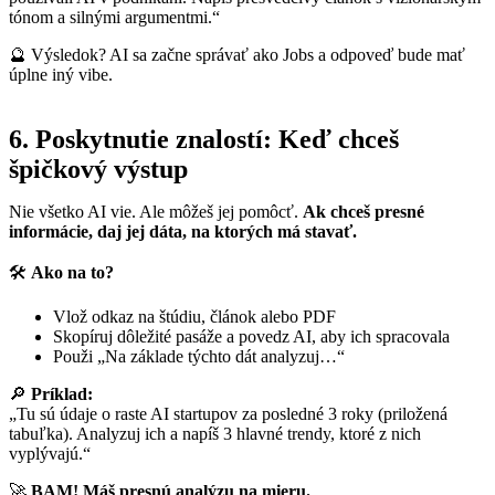
tónom a silnými argumentmi.“
🔮 Výsledok? AI sa začne správať ako Jobs a odpoveď bude mať
úplne iný vibe.
6. Poskytnutie znalostí: Keď chceš
špičkový výstup
Nie všetko AI vie. Ale môžeš jej pomôcť.
Ak chceš presné
informácie, daj jej dáta, na ktorých má stavať.
🛠
Ako na to?
Vlož odkaz na štúdiu, článok alebo PDF
Skopíruj dôležité pasáže a povedz AI, aby ich spracovala
Použi „Na základe týchto dát analyzuj…“
🔎
Príklad:
„Tu sú údaje o raste AI startupov za posledné 3 roky (priložená
tabuľka). Analyzuj ich a napíš 3 hlavné trendy, ktoré z nich
vyplývajú.“
🚀
BAM! Máš presnú analýzu na mieru.