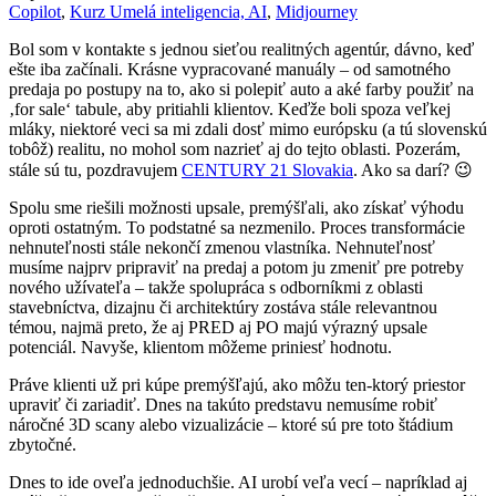
Copilot
,
Kurz Umelá inteligencia, AI
,
Midjourney
Bol som v kontakte s jednou sieťou realitných agentúr, dávno, keď
ešte iba začínali. Krásne vypracované manuály – od samotného
predaja po postupy na to, ako si polepiť auto a aké farby použiť na
‚for sale‘ tabule, aby pritiahli klientov. Keďže boli spoza veľkej
mláky, niektoré veci sa mi zdali dosť mimo európsku (a tú slovenskú
tobôž) realitu, no mohol som nazrieť aj do tejto oblasti. Pozerám,
stále sú tu, pozdravujem
CENTURY 21 Slovakia
. Ako sa darí? 😉
Spolu sme riešili možnosti upsale, premýšľali, ako získať výhodu
oproti ostatným. To podstatné sa nezmenilo. Proces transformácie
nehnuteľnosti stále nekončí zmenou vlastníka. Nehnuteľnosť
musíme najprv pripraviť na predaj a potom ju zmeniť pre potreby
nového užívateľa – takže spolupráca s odborníkmi z oblasti
stavebníctva, dizajnu či architektúry zostáva stále relevantnou
témou, najmä preto, že aj PRED aj PO majú výrazný upsale
potenciál. Navyše, klientom môžeme priniesť hodnotu.
Práve klienti už pri kúpe premýšľajú, ako môžu ten-ktorý priestor
upraviť či zariadiť. Dnes na takúto predstavu nemusíme robiť
náročné 3D scany alebo vizualizácie – ktoré sú pre toto štádium
zbytočné.
Dnes to ide oveľa jednoduchšie. AI urobí veľa vecí – napríklad aj