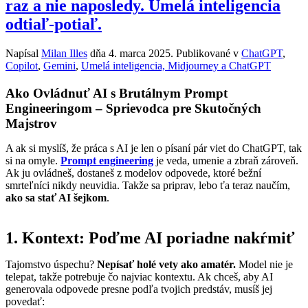
raz a nie naposledy. Umelá inteligencia
odtiaľ-potiaľ.
Napísal
Milan Illes
dňa
4. marca 2025
. Publikované v
ChatGPT
,
Copilot
,
Gemini
,
Umelá inteligencia, Midjourney a ChatGPT
Ako Ovládnuť AI s Brutálnym Prompt
Engineeringom – Sprievodca pre Skutočných
Majstrov
A ak si myslíš, že práca s AI je len o písaní pár viet do ChatGPT, tak
si na omyle.
Prompt engineering
je veda, umenie a zbraň zároveň.
Ak ju ovládneš, dostaneš z modelov odpovede, ktoré bežní
smrteľníci nikdy neuvidia. Takže sa priprav, lebo ťa teraz naučím,
ako sa stať AI šejkom
.
1. Kontext: Poďme AI poriadne nakŕmiť
Tajomstvo úspechu?
Nepísať holé vety ako amatér.
Model nie je
telepat, takže potrebuje čo najviac kontextu. Ak chceš, aby AI
generovala odpovede presne podľa tvojich predstáv, musíš jej
povedať: