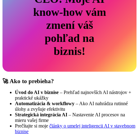
know-how vám
zmení váš
pohľad na
biznis!
🚀
Ako to prebieha?
Úvod do AI v biznise
– Prehľad najnovších AI nástrojov +
praktické ukážky
Automatizácia & workflowy
– Ako AI nahrádza rutinné
úlohy a zvyšuje efektivitu
Strategická integrácia AI
– Nastavenie AI procesov na
mieru vašej firme
Prečítajte si moje
články o umelej inteligencii AI v stavebnom
biznise