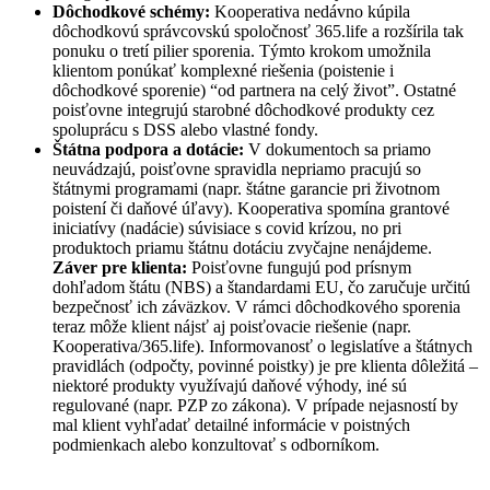
Dôchodkové schémy:
Kooperativa nedávno kúpila
dôchodkovú správcovskú spoločnosť 365.life a rozšírila tak
ponuku o tretí pilier sporenia. Týmto krokom umožnila
klientom ponúkať komplexné riešenia (poistenie i
dôchodkové sporenie) “od partnera na celý život”. Ostatné
poisťovne integrujú starobné dôchodkové produkty cez
spoluprácu s DSS alebo vlastné fondy.
Štátna podpora a dotácie:
V dokumentoch sa priamo
neuvádzajú, poisťovne spravidla nepriamo pracujú so
štátnymi programami (napr. štátne garancie pri životnom
poistení či daňové úľavy). Kooperativa spomína grantové
iniciatívy (nadácie) súvisiace s covid krízou, no pri
produktoch priamu štátnu dotáciu zvyčajne nenájdeme.
Záver pre klienta:
Poisťovne fungujú pod prísnym
dohľadom štátu (NBS) a štandardami EU, čo zaručuje určitú
bezpečnosť ich záväzkov. V rámci dôchodkového sporenia
teraz môže klient nájsť aj poisťovacie riešenie (napr.
Kooperativa/365.life). Informovanosť o legislatíve a štátnych
pravidlách (odpočty, povinné poistky) je pre klienta dôležitá –
niektoré produkty využívajú daňové výhody, iné sú
regulované (napr. PZP zo zákona). V prípade nejasností by
mal klient vyhľadať detailné informácie v poistných
podmienkach alebo konzultovať s odborníkom.