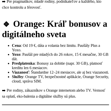
➡️ Pre pragmatikov, mladé rodiny, podnikateľov a každého, kto
chce kontrolu a férovosť.
🔹 Orange: Kráľ bonusov a
digitálneho sveta
Cena
: Od 19 €, dáta a volania bez limitu. Paušály Plus a
Yoxo.
Yoxo
: Paušál pre mladých do 26 rokov, 15 € mesačne, 30 GB
dát.
Predplatenka
: Bonusy za dobitie (napr. 30 GB), platnosť
kreditu len 6 mesiacov.
Viazanosť
: Štandardne 12–24 mesiacov, ale aj bez viazanosti.
Služby
: Orange TV, bezpečnostné aplikácie, Orange Security,
cloud, správa SIM.
➡️ Pre rodiny, zákazníkov s Orange internetom alebo TV. Vernosť
sa oplatí, eko-balenia a digitálne služby sú plus.