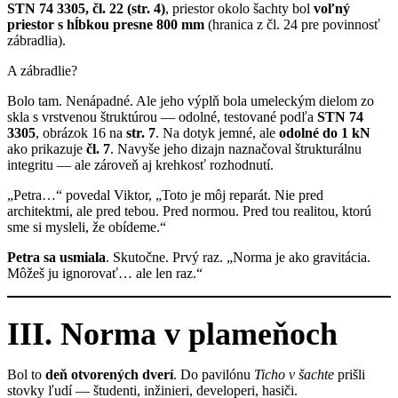
STN 74 3305, čl. 22 (str. 4)
, priestor okolo šachty bol
voľný
priestor s hĺbkou presne 800 mm
(hranica z čl. 24 pre povinnosť
zábradlia).
A zábradlie?
Bolo tam. Nenápadné. Ale jeho výplň bola umeleckým dielom zo
skla s vrstvenou štruktúrou — odolné, testované podľa
STN 74
3305
, obrázok 16 na
str. 7
. Na dotyk jemné, ale
odolné do 1 kN
ako prikazuje
čl. 7
. Navyše jeho dizajn naznačoval štrukturálnu
integritu — ale zároveň aj krehkosť rozhodnutí.
„Petra…“ povedal Viktor, „Toto je môj reparát. Nie pred
architektmi, ale pred tebou. Pred normou. Pred tou realitou, ktorú
sme si mysleli, že obídeme.“
Petra sa usmiala
. Skutočne. Prvý raz. „Norma je ako gravitácia.
Môžeš ju ignorovať… ale len raz.“
III. Norma v plameňoch
Bol to
deň otvorených dverí
. Do pavilónu
Ticho v šachte
prišli
stovky ľudí — študenti, inžinieri, developeri, hasiči.