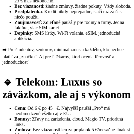
23 € máš nekonečno.
Bez viazanosti
: žiadne zmluvy, žiadne pokuty. Vždy sloboda.
Predplatenka
: Kredit nikdy neprepadne, stačí raz za čas
niečo použiť.
Zaujímavosť
: Zdieľané paušály pre rodiny a firmy. Jedna
faktúra, viac SIM kariet.
Doplnky
: SMS lístky, Wi-Fi volania, eSIM, jednoduchá
aplikácia.
➡️ Pre študentov, seniorov, minimalizmus a každého, kto nechce
platiť za „značku“. Aj pre ITčkárov, ktorí ocenia férovosť a
jednoduchosť.
🔹 Telekom: Luxus so
záväzkom, ale aj s výkonom
Cena
: Od 6 € po 45+ €. Najvyšší paušál „Pro“ má
neobmedzené všetko aj v EÚ.
Bonusy
: Zľavy na zariadenia, cloud, Magio TV, prioritná
linka.
Zmluva
: Bez viazanosti len za príplatok 5 €/mesačne. Inak si