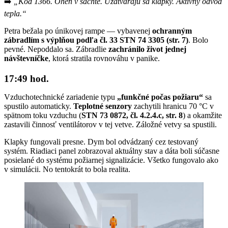
➡️
„Kód 1366. Oheň v šachte. Uzatvárajú sa klapky. Aktívny odvod
tepla.“
Petra bežala po únikovej rampe — vybavenej
ochranným
zábradlím s výplňou podľa čl. 33 STN 74 3305 (str. 7)
. Bolo
pevné. Nepoddalo sa. Zábradlie
zachránilo život jednej
návštevníčke
, ktorá stratila rovnováhu v panike.
17:49 hod.
Vzduchotechnické zariadenie typu
„funkčné počas požiaru“
sa
spustilo automaticky.
Teplotné senzory
zachytili hranicu 70 °C v
spätnom toku vzduchu (
STN 73 0872, čl. 4.2.4.c, str. 8
) a okamžite
zastavili činnosť ventilátorov v tej vetve. Záložné vetvy sa spustili.
Klapky fungovali presne. Dym bol odvádzaný cez testovaný
systém. Riadiaci panel zobrazoval aktuálny stav a dáta boli súčasne
posielané do systému požiarnej signalizácie. Všetko fungovalo ako
v simulácii. No tentokrát to bola realita.