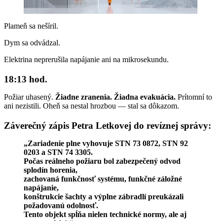
Plameň sa nešíril.
Dym sa odvádzal.
Elektrina neprerušila napájanie ani na mikrosekundu.
18:13 hod.
Požiar uhasený.
Žiadne zranenia. Žiadna evakuácia.
Prítomní to
ani nezistili. Oheň sa nestal hrozbou — stal sa dôkazom.
Záverečný zápis Petra Letkovej do revíznej správy:
„Zariadenie plne vyhovuje STN 73 0872, STN 92
0203 a STN 74 3305.
Počas reálneho požiaru bol zabezpečený odvod
splodín horenia,
zachovaná funkčnosť systému, funkčné záložné
napájanie,
konštrukcie šachty a výplne zábradlí preukázali
požadovanú odolnosť.
Tento objekt spĺňa nielen technické normy, ale aj