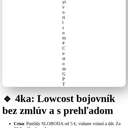
yt
v
o
ri
l
s
o
m
#
C
u
st
o
m
G
P
T
🔹 4ka: Lowcost bojovník
bez zmlúv a s prehľadom
Cena
: Paušály SLOBODA od 5 €, vrátane volaní a dát. Za