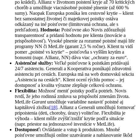
po krádež). Allianz v životnom poistení kryje až 70 kritických
chorôb a umožňuje viacnásobné poistné plnenie (až 600 %
sumy). Naopak Europska ponúka len cestovné krytie – klient
bez samostatnej životnej či majetkovej poistky ostáva
odkázaný na iné poisťovne (limitovaná ochrana, ale s
prehľadom).
Hodnota:
Poisťovne ako Novis zdôrazňujú
transparentnosť a pridanú hodnotu pre klienta (inovácie a
prispôsobivosť). Vysoké plnenie za rozumné poistné majú life
programy NN či MetLife (garant 2,5 % ročne). Klient tu vidí
pomer „poistné vs krytie“ – poisťovňa s vyšším krytím a
bonusmi (napr. Allianz, NN) dáva viac „ochrany za euro“.
Asistenčné služby:
Veľké poisťovne k poistkám pridávajú
24/7 asistenciu. Generali a Kooperativa ponúkajú zdravotnú
asistenciu pri cestách. Europska má na web domovskú sekciu
„Asistencia na cestách“. Klient ocení rýchlu pomoc – jej
dostupnosť a kvalita výrazne zlepšuje celkovú ochranu.
Flexibilita:
Možnosť meniť poistky podľa potrieb. Novis
tvrdí, že jeho rodinná zmluva sa prispôsobí zmenám života.
MetLife
Garant
umožňuje variabilne nastaviť poistné aj
kapitálovú zložku
[18]
. Allianz a Generali umožňujú formovať
pripoistenia (deti, choroby, úrazy) voliteľne. Flexibilita je
výhoda – klient môže zvýšiť/znižiť krytie podľa situácie
(napr. priestor na jednorazové investície v MetLife).
Dostupnosť:
Ovládanie a vstup k produktom. Mnohé
poisťovne umožňujú online uzatváranie a nahlasovanie škôd