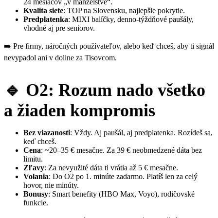
24 mesiacov „v manželstve“.
Kvalita siete
: TOP na Slovensku, najlepšie pokrytie.
Predplatenka
: MIXI balíčky, denno-týždňové paušály,
vhodné aj pre seniorov.
➡️ Pre firmy, náročných používateľov, alebo keď chceš, aby ti signál
nevypadol ani v doline za Tisovcom.
🔹 O2: Rozum nado všetko
a žiaden kompromis
Bez viazanosti
: Vždy. Aj paušál, aj predplatenka. Rozídeš sa,
keď chceš.
Cena
: ~20–35 € mesačne. Za 39 € neobmedzené dáta bez
limitu.
Zľavy
: Za nevyužité dáta ti vrátia až 5 € mesačne.
Volania
: Do O2 po 1. minúte zadarmo. Platíš len za celý
hovor, nie minúty.
Bonusy
: Smart benefity (HBO Max, Voyo), rodičovské
funkcie.