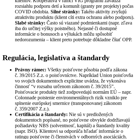
klientov. Kooperativa v rámci VIG programu zavádza
rozsiahlu podporu detí a komunít (granty pre projekty) počas
COVID obdobia.
Silné stránky:
Takéto aktivity zvyšujú
atraktivitu produktu (klient cíti extra ochranu alebo podporu).
Slabé stránky:
Často sú viazané podmienkami (napr. zľava
iba do určitej výšky poistného). Nejasné či dostupné
informácie o bonusoch a výlukách môžu spôsobiť
nedorozumenia – klient preto potrebuje dôkladne čítať OPP.
Regulácia, legislatíva a štandardy
Právny rámec:
Všetky poisťovne pôsobia podľa zákona
č. 39/2015 Z.z. o poisťovníctve. Napríklad Union poisťovňa
vo svojich dokumentoch explicitne uvádza, že vykonáva
činnosť “v rozsahu určenom zákonom č. 39/2015”.
Poisťovacie produkty tiež zodpovedajú normám EÚ – napr.
Colonnade poistenie environmentálnych rizík vzniklo pre
splnenie európskej smernice (transponovanej zákonom
č. 359/2007 Z.z.).
Certifikácia a štandardy:
Nie sú v predložených
dokumentoch popísané, no poisťovne obvykle dodržiavajú
požiadavky NBS (solventnosť, kapitál) a štandardy kvality
(napr. ISO). Klientovi sa odporúča hľadať informácie o
ratingu poisťovne či členstvách v odborných asociáciách.