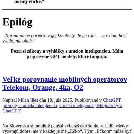
normy etické.“
Epilóg
„Norma nie je bariéra tvojej kreativity. Je jej rám — a v ňom horí
svetlo, nie oheň.“
Pozri si zákony a vyhlášky s umelou inteligenciou. Mám
pripravené GPT modely, ktoré fungujú.
Veľké porovnanie mobilných operátorov
Telekom, Orange, 4ka, O2
Napísal
Milan Illes
dňa
18. júla 2025
. Publikované v
ChatGPT
prompty a umelá inteligencia
,
Umelá inteligencia, Midjourney a
ChatGPT
Na Slovensku si mobilný paušál vyberáš ako šunku v Lidli: všetky
vyzerajú dobre, ale v každej je iné „Ečko“. Tým „Ečkom“ môže byť