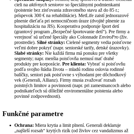
cieli na
aktívnych seniorov
so špeciálnymi podmienkami
(poistenie bez zisťovania zdravotného stavu až do 85 r.;
príspevok 300 € na rehabilitácie). MetLife zaistí jednorazové
plnenie dieťaťa pri nemocničnom úraze (dvojité plnenie za
hospitalizáciu na JIS). Kooperativa podporuje šport detí
(grantový program „Bezpečné športovanie detí“). Pre firmy a
verejnosť sú určené špeciály ako Colonnade
EnviroPro
(živ.
prostredie).
Silné stránky:
Cielené segmenty vedia poisťovne
veľmi dobre pokryť (napr. seniorské tarify, detské úrazovky).
Slabé stránky:
Nie každá firma má ponuku pre všetky
segmenty; napr. menšia poisťovňa nemusí mať drahé
produkty pre korporácie.
Pre klienta:
Vybrať si poisťovňu
podľa svojho štádia života – mladú rodinu oslovia rodinné
balíčky, seniori pak poisťovne s výhodami pre dôchodkový
vek (Generali, Allianz). Firmy musia zvažovať rozsah
poistných limitov a povinnosti (napr. pri zamestnancoch alebo
podnikateľoch sú dôležité enviromentálne poistenia alebo
povinné zodpovednosti).
Funkčné parametre
Ochrana:
Miera krytia a limit plnení. Generali deklaruje
„najširší rozsah“ krytých rizík (od živlov cez vandalizmus až