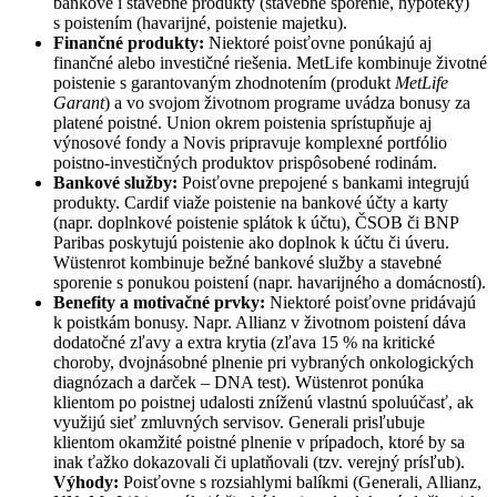
bankové i stavebné produkty (stavebné sporenie, hypotéky)
s poistením (havarijné, poistenie majetku).
Finančné produkty:
Niektoré poisťovne ponúkajú aj
finančné alebo investičné riešenia. MetLife kombinuje životné
poistenie s garantovaným zhodnotením (produkt
MetLife
Garant
) a vo svojom životnom programe uvádza bonusy za
platené poistné. Union okrem poistenia sprístupňuje aj
výnosové fondy a Novis pripravuje komplexné portfólio
poistno-investičných produktov prispôsobené rodinám.
Bankové služby:
Poisťovne prepojené s bankami integrujú
produkty. Cardif viaže poistenie na bankové účty a karty
(napr. doplnkové poistenie splátok k účtu), ČSOB či BNP
Paribas poskytujú poistenie ako doplnok k účtu či úveru.
Wüstenrot kombinuje bežné bankové služby a stavebné
sporenie s ponukou poistení (napr. havarijného a domácností).
Benefity a motivačné prvky:
Niektoré poisťovne pridávajú
k poistkám bonusy. Napr. Allianz v životnom poistení dáva
dodatočné zľavy a extra krytia (zľava 15 % na kritické
choroby, dvojnásobné plnenie pri vybraných onkologických
diagnózach a darček – DNA test). Wüstenrot ponúka
klientom po poistnej udalosti zníženú vlastnú spoluúčasť, ak
využijú sieť zmluvných servisov. Generali prisľubuje
klientom okamžité poistné plnenie v prípadoch, ktoré by sa
inak ťažko dokazovali či uplatňovali (tzv. verejný prísľub).
Výhody:
Poisťovne s rozsiahlymi balíkmi (Generali, Allianz,