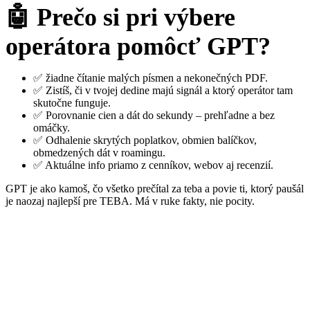
🤖 Prečo si pri výbere
operátora pomôcť GPT?
✅ žiadne čítanie malých písmen a nekonečných PDF.
✅ Zistíš, či v tvojej dedine majú signál a ktorý operátor tam
skutočne funguje.
✅ Porovnanie cien a dát do sekundy – prehľadne a bez
omáčky.
✅ Odhalenie skrytých poplatkov, obmien balíčkov,
obmedzených dát v roamingu.
✅ Aktuálne info priamo z cenníkov, webov aj recenzií.
GPT je ako kamoš, čo všetko prečítal za teba a povie ti, ktorý paušál
je naozaj najlepší pre TEBA. Má v ruke fakty, nie pocity.