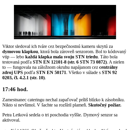
Viktor sledoval ich tváre cez bezpečnostnú kameru skrytú za
dymovou klapkou
, ktorá bola zároveň senzorom. Bol to kódovaný
vtip — lebo
každá klapka mala svoju STN triedu
. Táto bola
testovaná podľa
STN EN 12101-8 (str. 6 STN 73 0872)
. A nielen
to — fungovala na záložnom okruhu napájanom cez
centrálny
zdroj UPS
podľa
STN EN 50171
. Všetko v súlade s
STN 92
0203, čl. 4.2.1 (str. 10)
.
17:46 hod.
Zamestnanec cateringu nechal zapaľovač príliš blízko k zásobníku.
Nikto si nevšimol. V šachte sa rozšíril plameň.
Skutočný požiar.
Petra Letková sedela o tri poschodia vyššie. Dymový senzor sa
aktivoval.