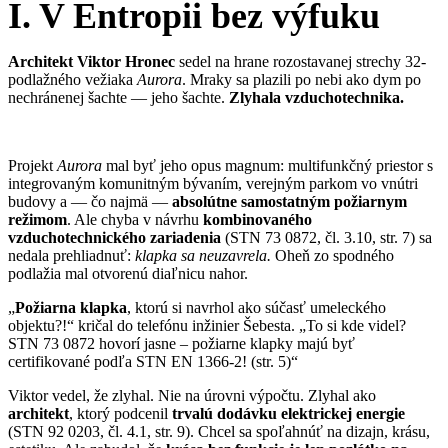
I. V Entropii bez výfuku
Architekt Viktor Hronec
sedel na hrane rozostavanej strechy 32-
podlažného vežiaka
Aurora
. Mraky sa plazili po nebi ako dym po
nechránenej šachte — jeho šachte.
Zlyhala vzduchotechnika.
Projekt
Aurora
mal byť jeho opus magnum: multifunkčný priestor s
integrovaným komunitným bývaním, verejným parkom vo vnútri
budovy a — čo najmä —
absolútne samostatným požiarnym
režimom
. Ale chyba v návrhu
kombinovaného
vzduchotechnického zariadenia
(STN 73 0872, čl. 3.10, str. 7) sa
nedala prehliadnuť:
klapka sa neuzavrela.
Oheň zo spodného
podlažia mal otvorenú diaľnicu nahor.
„
Požiarna klapka
, ktorú si navrhol ako súčasť umeleckého
objektu?!“ kričal do telefónu inžinier Šebesta. „To si kde videl?
STN 73 0872 hovorí jasne – požiarne klapky majú byť
certifikované podľa STN EN 1366-2! (str. 5)“
Viktor vedel, že zlyhal. Nie na úrovni výpočtu. Zlyhal ako
architekt
, ktorý podcenil
trvalú dodávku elektrickej energie
(STN 92 0203, čl. 4.1, str. 9). Chcel sa spoľahnúť na dizajn, krásu,