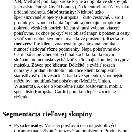
NN, MetLife) ponúkajú široké krytie a doplnkové služby (ak
je to asistenčné služby či bonusy), čo klientovi prináša vysokú
pridanú hodnotu.
Slabé stránky:
Niektoré úzko
špecializované subjekty (Europska – čisto cestovné, Cardif –
produkty viazané na banku/operátora) nemajú komplexné
pokrytie všetkých potrieb. Klient si musí vyberať viaceré
poisťovne, ak chce pokryť viac oblastí (napr. k poisteniu cesty
vziať samostatné životné či majetkové poistenie).
Riziká a
medzery:
Pre klienta znamená fragmentovaná ponuka
nutnosť sledovať rôzne podmienky. Napr. poisťovne ako
Cardif sú silné v benefitných balíkoch ku konkrétnym
službám, no nemusia vychádzať vstříc majiteľom iných typov
majetku.
Záver pre klienta:
Dôležité je zvážiť rozsah
ochrany a pridanú hodnotu – ak chce klient komplexnú
starostlivosť (aj investície či bankové spojenie), vhodnejšie
môžu byť multifunkčné poisťovne (MetLife, Union,
Wüstenrot). Ak ide o konkrétne riziko (cestovanie, mobil),
špecialisti (Europska, Cardif) ponúknu lepšie zacielené
riešenie.
Segmentácia cieľovej skupiny
Fyzické osoby:
Väčšina poisťovní cieli na jednotlivých
občanov (napr. životné, úrazové, autopoistenie). Produkty pre