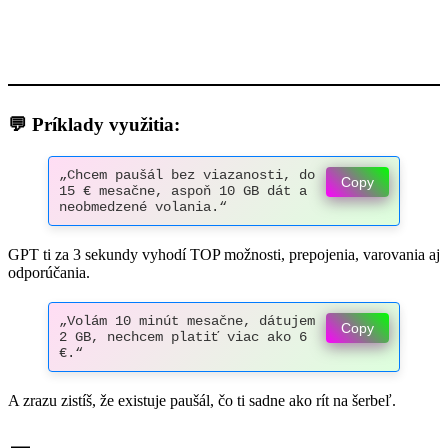
💬 Príklady využitia:
„Chcem paušál bez viazanosti, do 
Copy
15 € mesačne, aspoň 10 GB dát a 
neobmedzené volania.“
GPT ti za 3 sekundy vyhodí TOP možnosti, prepojenia, varovania aj
odporúčania.
„Volám 10 minút mesačne, dátujem 
Copy
2 GB, nechcem platiť viac ako 6 
€.“
A zrazu zistíš, že existuje paušál, čo ti sadne ako rít na šerbeľ.