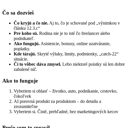
Čo sa dozvieš
Čo kryjú a čo nie.
Aj to, čo je schované pod „výnimkou v
článku 12.3.c“
Pre koho sú.
Rodina nie je to isté čo freelancer alebo
podnikateľ.
Ako fungujú.
Asistencie, bonusy, online uzatváranie,
poplatky.
Kde tárajú.
Skryté výluky, limity, podmienky, „catch-22“
situácie.
Či to vôbec dáva zmysel.
Lebo niektoré poistky sú len dobre
zabalené nič.
Ako to funguje
Vyberiem si oblasť – životko, auto, podnikanie, cestovko,
čokoľvek
AI porovná produkt za produktom – do detailu a
zrozumiteľne
Vyberiem si. Čisté, prehľadné, bez marketingových kecov
Prečo som to spravil