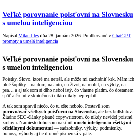
Veľké porovnanie poisťovní na Slovnesku
s umelou inteligenciou
Napísal
Milan Illes
dňa
28. januára 2026
. Publikované v
ChatGPT
prompty a umelá inteligencia
Veľké porovnanie poisťovní na Slovensku
s umelou inteligenciou
Poistky. Slovo, ktoré ma neteší, ale môže mi zachrániť krk. Mám ich
plné šuplíky – na dom, na auto, na život, na mobil, na výlety, na
psa… a aj tak som si dlho nebol istý, čo vlastne platím, čo dostanem
späť a čo mi v skutočnosti nikto nikdy nepreplatí.
A tak som spravil niečo, čo tu ešte nebolo. Postavil som
porovnávač všetkých poisťovní na Slovensku
, ale bez bullshitov.
Žiadne SEO-články písané copywriterom, čo nikdy nevidel poistnú
zmluvu. Namiesto toho som nakŕmil
umelú inteligenciu všetkými
oficiálnymi dokumentmi
— sadzobníky, výluky, podmienky,
bonusy, výhody aj tie drobné písmenká v päte.