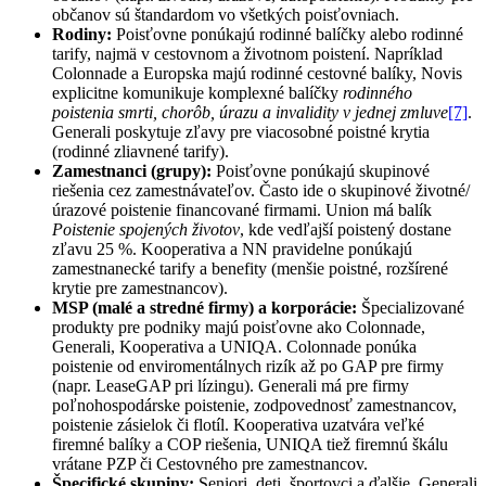
občanov sú štandardom vo všetkých poisťovniach.
Rodiny:
Poisťovne ponúkajú rodinné balíčky alebo rodinné
tarify, najmä v cestovnom a životnom poistení. Napríklad
Colonnade a Europska majú rodinné cestovné balíky, Novis
explicitne komunikuje komplexné balíčky
rodinného
poistenia smrti, chorôb, úrazu a invalidity v jednej zmluve
[7]
.
Generali poskytuje zľavy pre viacosobné poistné krytia
(rodinné zliavnené tarify).
Zamestnanci (grupy):
Poisťovne ponúkajú skupinové
riešenia cez zamestnávateľov. Často ide o skupinové životné/
úrazové poistenie financované firmami. Union má balík
Poistenie spojených životov
, kde vedľajší poistený dostane
zľavu 25 %. Kooperativa a NN pravidelne ponúkajú
zamestnanecké tarify a benefity (menšie poistné, rozšírené
krytie pre zamestnancov).
MSP (malé a stredné firmy) a korporácie:
Špecializované
produkty pre podniky majú poisťovne ako Colonnade,
Generali, Kooperativa a UNIQA. Colonnade ponúka
poistenie od enviromentálnych rizík až po GAP pre firmy
(napr. LeaseGAP pri lízingu). Generali má pre firmy
poľnohospodárske poistenie, zodpovednosť zamestnancov,
poistenie zásielok či flotíl. Kooperativa uzatvára veľké
firemné balíky a COP riešenia, UNIQA tiež firemnú škálu
vrátane PZP či Cestovného pre zamestnancov.
Špecifické skupiny:
Seniori, deti, športovci a ďalšie. Generali