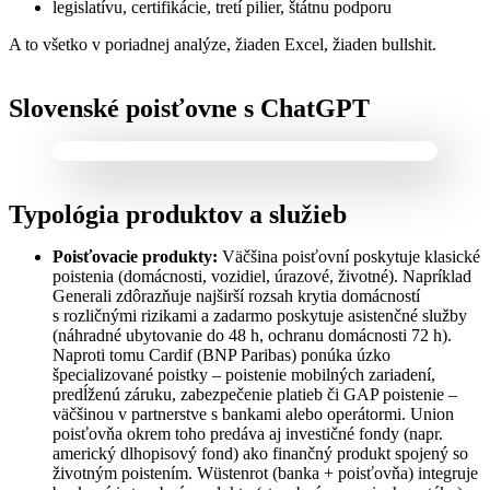
legislatívu, certifikácie, tretí pilier, štátnu podporu
A to všetko v poriadnej analýze, žiaden Excel, žiaden bullshit.
Slovenské poisťovne s ChatGPT
Typológia produktov a služieb
Poisťovacie produkty:
Väčšina poisťovní poskytuje klasické
poistenia (domácnosti, vozidiel, úrazové, životné). Napríklad
Generali zdôrazňuje najširší rozsah krytia domácností
s rozličnými rizikami a zadarmo poskytuje asistenčné služby
(náhradné ubytovanie do 48 h, ochranu domácnosti 72 h).
Naproti tomu Cardif (BNP Paribas) ponúka úzko
špecializované poistky – poistenie mobilných zariadení,
predĺženú záruku, zabezpečenie platieb či GAP poistenie –
väčšinou v partnerstve s bankami alebo operátormi. Union
poisťovňa okrem toho predáva aj investičné fondy (napr.
americký dlhopisový fond) ako finančný produkt spojený so
životným poistením. Wüstenrot (banka + poisťovňa) integruje