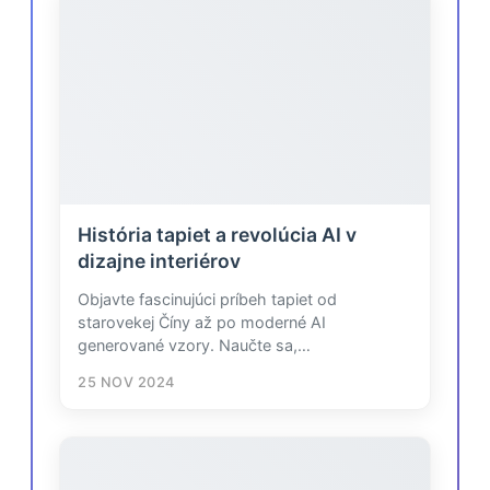
Nauč sa, ako efektívne používať
História tapiet a revolúcia AI v
štýlové referencie v Midjourney 
dizajne interiérov
interiérový dizajn a architektúru.
Štýlové referencie v Midjourney sú kľúč
Objavte fascinujúci príbeh tapiet od
nástrojom pre tvorbu vizuálne konzisten
starovekej Číny až po moderné AI
návrhov interiérov. Tento prístup…
generované vzory. Naučte sa,…
14 JÚN 2024
25 NOV 2024