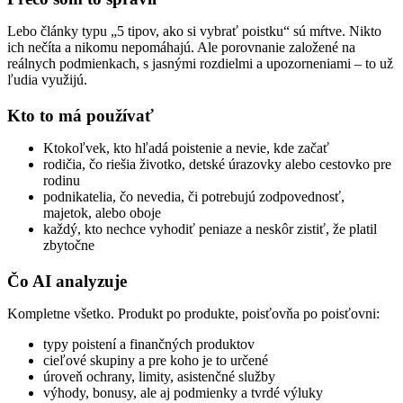
Lebo články typu „5 tipov, ako si vybrať poistku“ sú mŕtve. Nikto
ich nečíta a nikomu nepomáhajú. Ale porovnanie založené na
reálnych podmienkach, s jasnými rozdielmi a upozorneniami – to už
ľudia využijú.
Kto to má používať
Ktokoľvek, kto hľadá poistenie a nevie, kde začať
rodičia, čo riešia životko, detské úrazovky alebo cestovko pre
rodinu
podnikatelia, čo nevedia, či potrebujú zodpovednosť,
majetok, alebo oboje
každý, kto nechce vyhodiť peniaze a neskôr zistiť, že platil
zbytočne
Čo AI analyzuje
Kompletne všetko. Produkt po produkte, poisťovňa po poisťovni:
typy poistení a finančných produktov
cieľové skupiny a pre koho je to určené
úroveň ochrany, limity, asistenčné služby
výhody, bonusy, ale aj podmienky a tvrdé výluky