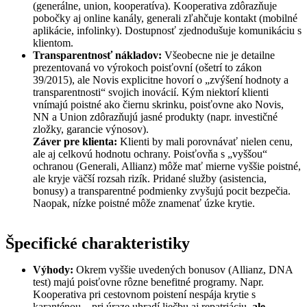
(generálne, union, kooperatíva). Kooperativa zdôrazňuje
pobočky aj online kanály, generali zľahčuje kontakt (mobilné
aplikácie, infolinky). Dostupnosť zjednodušuje komunikáciu s
klientom.
Transparentnosť nákladov:
Všeobecne nie je detailne
prezentovaná vo výrokoch poisťovní (ošetrí to zákon
39/2015), ale Novis explicitne hovorí o „zvýšení hodnoty a
transparentnosti“ svojich inovácií. Kým niektorí klienti
vnímajú poistné ako čiernu skrinku, poisťovne ako Novis,
NN a Union zdôrazňujú jasné produkty (napr. investičné
zložky, garancie výnosov).
Záver pre klienta:
Klienti by mali porovnávať nielen cenu,
ale aj celkovú hodnotu ochrany. Poisťovňa s „vyššou“
ochranou (Generali, Allianz) môže mať mierne vyššie poistné,
ale kryje väčší rozsah rizík. Pridané služby (asistencia,
bonusy) a transparentné podmienky zvyšujú pocit bezpečia.
Naopak, nízke poistné môže znamenať úzke krytie.
Špecifické charakteristiky
Výhody:
Okrem vyššie uvedených bonusov (Allianz, DNA
test) majú poisťovne rôzne benefitné programy. Napr.
Kooperativa pri cestovnom poistení nespája krytie s
karanténou – pri úraze uhradí liečbu aj repatriáciu,
ale