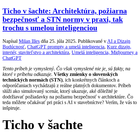
Ticho v šachte: Architektúra, požiarna
bezpečnosť a STN normy v praxi, tak
trochu s umelou inteligenciou
Napísal
Milan Illes
dňa
25. júla 2025
. Publikované v
AI a Dizajn
Budúcnosť
,
ChatGPT prompty a umelá inteligencia
,
Kurz dizajn,
interiér, staviteľstvo a architektúra
,
Umelá inteligencia, Midjourney a
ChatGPT
Tento príbeh je vymyslený. Čo však vymyslené nie je, sú fakty, na
ktoré v príbehu odkazuje.
Všetky zmienky o slovenských
technických normách (STN)
, ich konkrétnych článkoch a
odporúčaniach vychádzajú z reálne platných dokumentov. Príbeh
slúži ako simulovaný scenár, ktorý ukazuje, aké dôležité je
dodržiavať požiadavky na požiarnu bezpečnosť v architektúre. Čo
teda môžete očakávať pri práci s AI v stavebníctve? Verím, že vás to
inšpiruje.
Ticho v šachte