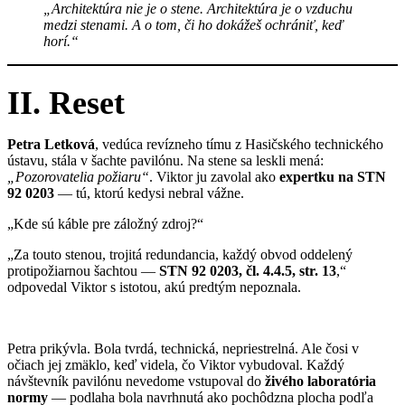
„Architektúra nie je o stene. Architektúra je o vzduchu
medzi stenami. A o tom, či ho dokážeš ochrániť, keď
horí.“
II. Reset
Petra Letková
, vedúca revízneho tímu z Hasičského technického
ústavu, stála v šachte pavilónu. Na stene sa leskli mená:
„Pozorovatelia požiaru“
. Viktor ju zavolal ako
expertku na STN
92 0203
— tú, ktorú kedysi nebral vážne.
„Kde sú káble pre záložný zdroj?“
„Za touto stenou, trojitá redundancia, každý obvod oddelený
protipožiarnou šachtou —
STN 92 0203, čl. 4.4.5, str. 13
,“
odpovedal Viktor s istotou, akú predtým nepoznala.
Petra prikývla. Bola tvrdá, technická, nepriestrelná. Ale čosi v
očiach jej zmäklo, keď videla, čo Viktor vybudoval. Každý
návštevník pavilónu nevedome vstupoval do
živého laboratória
normy
— podlaha bola navrhnutá ako pochôdzna plocha podľa