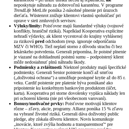
neposkytuje náhradu za dobrovoľnú karanténu. V programe
TrendLife
MetLife ponúka 2-násobné plnenie pri úrazoch
dieťaťa. Wüstenrot znižuje klientovi vlastnú spoluúčasť pri
oprave v sieti zmluvných servisov.
Výluky/limity:
Poisťovne majú štandardné výluky (vojnové
konflikty, hraničné riziká). Napríklad Kooperativa explicitne
nehradí výdavky, ak klient vycestoval do krajiny vyhlásenej
za rizikovú
pred
odchodom (resp. ignoruje odporúčania
MZV či WHO). Tiež neplatí storno z dôvodu strachu či bez
lekárskeho potvrdenia. Generali pripomína, že poistné plnenie
je viazané na dohliadnutú poistnú sumu – podpoistený klient
môže nedosiahnuť plnú náhradu škody.
Podmienky a zvláštnosti:
Niektoré produkty majú špecifické
podmienky. Generali Senior poistenie končí až smrťou
(„doživotná ochrana“) a umožňuje postupné krytie až do 85 r.
veku. Cardif poistenie pre platenie býva ponúkané ako
pripoistenie ku konkrétnym bankovým produktom (účet,
karta). Kooperativa pri storne dovolenky vypláca náklady len
pri ochorení klienta (nie pri všeobecnom varovaní).
Bonusy/motivačné prvky:
Poisťovne motivujú klientov
rôzne – zľavy, akcie, programy. Allianz ponúka 15 % zľavu
na vybrané životné riziká. Generali dáva doživotný public
pledge, aby získala dôveru klientov. Novis komunikuje
„inovácie, ktoré zvýšia hodnotu a transparentnosť“ pre