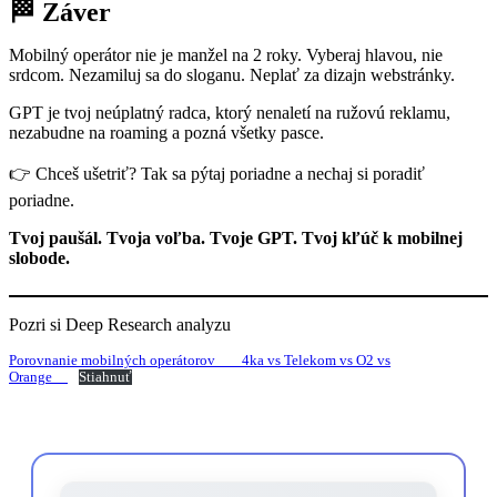
🏁 Záver
Mobilný operátor nie je manžel na 2 roky. Vyberaj hlavou, nie
srdcom. Nezamiluj sa do sloganu. Neplať za dizajn webstránky.
GPT je tvoj neúplatný radca, ktorý nenaletí na ružovú reklamu,
nezabudne na roaming a pozná všetky pasce.
👉 Chceš ušetriť? Tak sa pýtaj poriadne a nechaj si poradiť
poriadne.
Tvoj paušál. Tvoja voľba. Tvoje GPT. Tvoj kľúč k mobilnej
slobode.
Pozri si Deep Research analyzu
Porovnanie mobilných operátorov_ __4ka vs Telekom vs O2 vs
Orange__
Stiahnuť