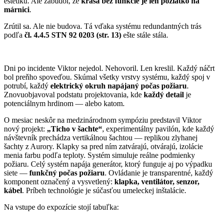
estetiku. Ale zabudol, že
krása bez funkcie je len pozlátko na
márnici
.
Zrútil sa. Ale nie budova. Tá vďaka systému redundantných trás
podľa
čl. 4.4.5 STN 92 0203 (str. 13)
ešte stále stála.
Dni po incidente Viktor nejedol. Nehovoril. Len kreslil. Každý náčrt
bol preňho spoveďou. Skúmal všetky vrstvy systému, každý spoj v
potrubí, každý
elektrický okruh napájaný počas požiaru
.
Znovuobjavoval podstatu projektovania, kde
každý detail
je
potenciálnym hrdinom — alebo katom.
O mesiac neskôr na medzinárodnom sympóziu predstavil Viktor
nový projekt:
„Ticho v šachte“
, experimentálny pavilón, kde každý
návštevník prechádza vertikálnou šachtou — replikou zlyhanej
šachty z Aurory. Klapky sa pred ním zatvárajú, otvárajú, izolácie
menia farbu podľa teploty. Systém simuluje reálne podmienky
požiaru. Celý systém napája generátor, ktorý funguje aj po výpadku
siete —
funkčný počas požiaru
. Ovládanie je transparentné, každý
komponent označený a vysvetlený:
klapka, ventilátor, senzor,
kábel
. Príbeh technológie je súčasťou umeleckej inštalácie.
Na vstupe do expozície stojí tabuľka: