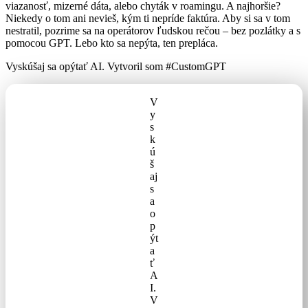
viazanosť, mizerné dáta, alebo chyták v roamingu. A najhoršie?
Niekedy o tom ani nevieš, kým ti nepríde faktúra. Aby si sa v tom
nestratil, pozrime sa na operátorov ľudskou rečou – bez pozlátky a s
pomocou GPT. Lebo kto sa nepýta, ten prepláca.
Vyskúšaj sa opýtať AI. Vytvoril som #CustomGPT
V
y
s
k
ú
š
aj
s
a
o
p
ýt
a
ť
A
I.
V