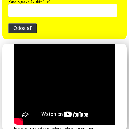
Vaša správa (voliteľné)
Pozri si podcast o umelej inteligencii so mnou