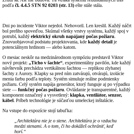
podľa
čl. 4.4.5 STN 92 0203 (str. 13)
ešte stále stála.
Dni po incidente Viktor nejedol. Nehovoril. Len kreslil. Každý náčrt
bol preňho spoveďou. Skúmal všetky vrstvy systému, každý spoj v
potrubí, každý
elektrický okruh napájaný počas požiaru
.
Znovuobjavoval podstatu projektovania, kde
každý detail
je
potenciálnym hrdinom — alebo katom.
O mesiac neskôr na medzinárodnom sympóziu predstavil Viktor
nový projekt:
„Ticho v šachte“
, experimentálny pavilón, kde každý
návštevník prechádza vertikálnou šachtou — replikou zlyhanej
šachty z Aurory. Klapky sa pred ním zatvárajú, otvárajú, izolácie
menia farbu podľa teploty. Systém simuluje reálne podmienky
požiaru. Celý systém napája generátor, ktorý funguje aj po výpadku
siete —
funkčný počas požiaru
. Ovládanie je transparentné, každý
komponent označený a vysvetlený:
klapka, ventilátor, senzor,
kábel
. Príbeh technológie je súčasťou umeleckej inštalácie.
Na vstupe do expozície stojí tabuľka:
„Architektúra nie je o stene. Architektúra je o vzduchu
medzi stenami. A o tom, či ho dokážeš ochrániť, keď
horí.“