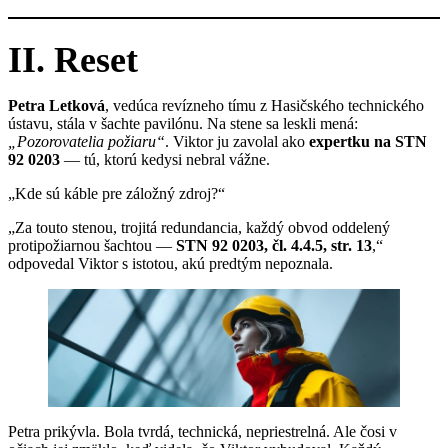
II. Reset
Petra Letková
, vedúca revízneho tímu z Hasičského technického
ústavu, stála v šachte pavilónu. Na stene sa leskli mená:
„Pozorovatelia požiaru“
. Viktor ju zavolal ako
expertku na STN
92 0203
— tú, ktorú kedysi nebral vážne.
„Kde sú káble pre záložný zdroj?“
„Za touto stenou, trojitá redundancia, každý obvod oddelený
protipožiarnou šachtou —
STN 92 0203, čl. 4.4.5, str. 13
,“
odpovedal Viktor s istotou, akú predtým nepoznala.
Petra prikývla. Bola tvrdá, technická, nepriestrelná. Ale čosi v