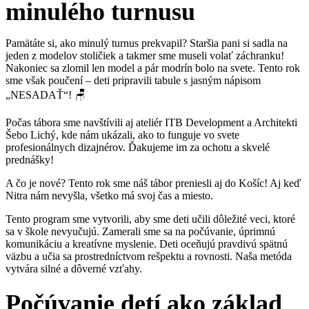
minulého turnusu
Pamätáte si, ako minulý turnus prekvapil? Staršia pani si sadla na
jeden z modelov stoličiek a takmer sme museli volať záchranku!
Nakoniec sa zlomil len model a pár modrín bolo na svete. Tento rok
sme však poučení – deti pripravili tabule s jasným nápisom
„NESADAŤ“! 🪑
Počas tábora sme navštívili aj ateliér ITB Development a Architekti
Šebo Lichý, kde nám ukázali, ako to funguje vo svete
profesionálnych dizajnérov. Ďakujeme im za ochotu a skvelé
prednášky!
A čo je nové? Tento rok sme náš tábor preniesli aj do Košíc! Aj keď
Nitra nám nevyšla, všetko má svoj čas a miesto.
Tento program sme vytvorili, aby sme deti učili dôležité veci, ktoré
sa v škole nevyučujú. Zamerali sme sa na počúvanie, úprimnú
komunikáciu a kreatívne myslenie. Deti oceňujú pravdivú spätnú
väzbu a učia sa prostredníctvom rešpektu a rovnosti. Naša metóda
vytvára silné a dôverné vzťahy.
Počúvanie detí ako základ