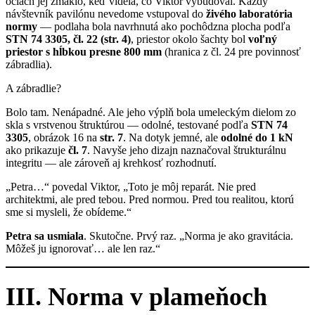
očiach jej zmäklo, keď videla, čo Viktor vybudoval. Každý
návštevník pavilónu nevedome vstupoval do
živého laboratória
normy
— podlaha bola navrhnutá ako pochôdzna plocha podľa
STN 74 3305, čl. 22 (str. 4)
, priestor okolo šachty bol
voľný
priestor s hĺbkou presne 800 mm
(hranica z čl. 24 pre povinnosť
zábradlia).
A zábradlie?
Bolo tam. Nenápadné. Ale jeho výplň bola umeleckým dielom zo
skla s vrstvenou štruktúrou — odolné, testované podľa
STN 74
3305
, obrázok 16 na
str. 7
. Na dotyk jemné, ale
odolné do 1 kN
ako prikazuje
čl. 7
. Navyše jeho dizajn naznačoval štrukturálnu
integritu — ale zároveň aj krehkosť rozhodnutí.
„Petra…“ povedal Viktor, „Toto je môj reparát. Nie pred
architektmi, ale pred tebou. Pred normou. Pred tou realitou, ktorú
sme si mysleli, že obídeme.“
Petra sa usmiala
. Skutočne. Prvý raz. „Norma je ako gravitácia.
Môžeš ju ignorovať… ale len raz.“
III. Norma v plameňoch