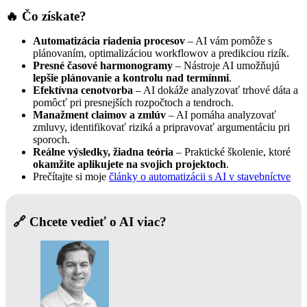
🔥
Čo získate?
Automatizácia riadenia procesov
– AI vám pomôže s
plánovaním, optimalizáciou workflowov a predikciou rizík.
Presné časové harmonogramy
– Nástroje AI umožňujú
lepšie plánovanie a kontrolu nad termínmi
.
Efektívna cenotvorba
– AI dokáže analyzovať trhové dáta a
pomôcť pri presnejších rozpočtoch a tendroch.
Manažment claimov a zmlúv
– AI pomáha analyzovať
zmluvy, identifikovať riziká a pripravovať argumentáciu pri
sporoch.
Reálne výsledky, žiadna teória
– Praktické školenie, ktoré
okamžite aplikujete na svojich projektoch
.
Prečítajte si moje
články o automatizácii s AI v stavebníctve
🔗 Chcete vedieť o AI viac?