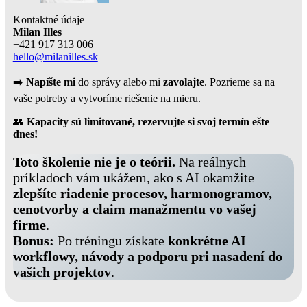
Kontaktné údaje
Milan Illes
+421 917 313 006
hello@milanilles.sk
➡️
Napíšte mi
do správy alebo mi
zavolajte
. Pozrieme sa na
vaše potreby a vytvoríme riešenie na mieru.
👥
Kapacity sú limitované, rezervujte si svoj termín ešte
dnes!
Toto školenie nie je o teórii.
Na reálnych
príkladoch vám ukážem, ako s AI okamžite
zlepší
te
riadenie procesov, harmonogramov,
cenotvorby a claim manažmentu vo vašej
firme
.
Bonus:
Po tréningu získate
konkrétne AI
workflowy, návody a podporu pri nasadení do
vašich projektov
.