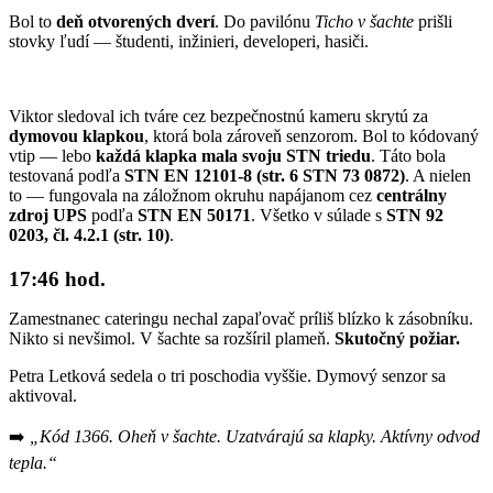
Bol to
deň otvorených dverí
. Do pavilónu
Ticho v šachte
prišli
stovky ľudí — študenti, inžinieri, developeri, hasiči.
Viktor sledoval ich tváre cez bezpečnostnú kameru skrytú za
dymovou klapkou
, ktorá bola zároveň senzorom. Bol to kódovaný
vtip — lebo
každá klapka mala svoju STN triedu
. Táto bola
testovaná podľa
STN EN 12101-8 (str. 6 STN 73 0872)
. A nielen
to — fungovala na záložnom okruhu napájanom cez
centrálny
zdroj UPS
podľa
STN EN 50171
. Všetko v súlade s
STN 92
0203, čl. 4.2.1 (str. 10)
.
17:46 hod.
Zamestnanec cateringu nechal zapaľovač príliš blízko k zásobníku.
Nikto si nevšimol. V šachte sa rozšíril plameň.
Skutočný požiar.
Petra Letková sedela o tri poschodia vyššie. Dymový senzor sa
aktivoval.
➡️
„Kód 1366. Oheň v šachte. Uzatvárajú sa klapky. Aktívny odvod
tepla.“