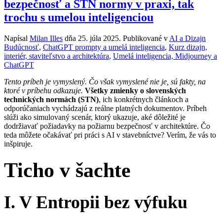
bezpečnosť a STN normy v praxi, tak
trochu s umelou inteligenciou
Napísal
Milan Illes
dňa
25. júla 2025
. Publikované v
AI a Dizajn
Budúcnosť
,
ChatGPT prompty a umelá inteligencia
,
Kurz dizajn,
interiér, staviteľstvo a architektúra
,
Umelá inteligencia, Midjourney a
ChatGPT
Tento príbeh je vymyslený. Čo však vymyslené nie je, sú fakty, na
ktoré v príbehu odkazuje.
Všetky zmienky o slovenských
technických normách (STN)
, ich konkrétnych článkoch a
odporúčaniach vychádzajú z reálne platných dokumentov. Príbeh
slúži ako simulovaný scenár, ktorý ukazuje, aké dôležité je
dodržiavať požiadavky na požiarnu bezpečnosť v architektúre. Čo
teda môžete očakávať pri práci s AI v stavebníctve? Verím, že vás to
inšpiruje.
Ticho v šachte
I. V Entropii bez výfuku