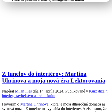
Z tunelov do interiérov: Martina
Uhrinova a moja nová éra Lektorovania
Napísal
Milan Illes
dňa
14. apríla 2024
. Publikované v
Kurz dizajn,
interiér, staviteľstvo a architektúra
Hovorím o
Martina Uhrinova
, ktorá je moja dlhoročná domáca aj
svetová múza. Z tunelov ma vytiahla do interiérov. A zistil som, že