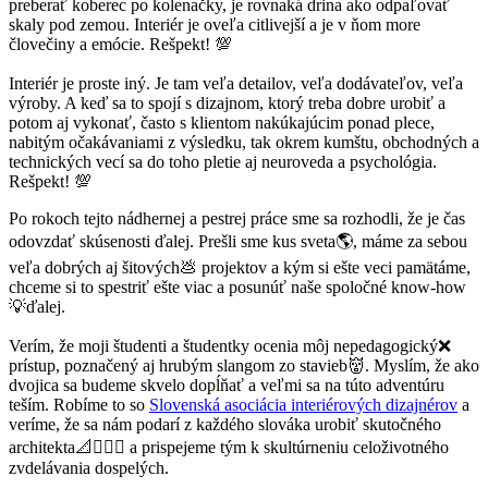
preberať koberec po kolenačky, je rovnaká drina ako odpaľovať
skaly pod zemou. Interiér je oveľa citlivejší a je v ňom more
človečiny a emócie. Rešpekt! 💯
Interiér je proste iný. Je tam veľa detailov, veľa dodávateľov, veľa
výroby. A keď sa to spojí s dizajnom, ktorý treba dobre urobiť a
potom aj vykonať, často s klientom nakúkajúcim ponad plece,
nabitým očakávaniami z výsledku, tak okrem kumštu, obchodných a
technických vecí sa do toho pletie aj neuroveda a psychológia.
Rešpekt! 💯
Po rokoch tejto nádhernej a pestrej práce sme sa rozhodli, že je čas
odovzdať skúsenosti ďalej. Prešli sme kus sveta🌎, máme za sebou
veľa dobrých aj šitových💩 projektov a kým si ešte veci pamätáme,
chceme si to spestriť ešte viac a posunúť naše spoločné know-how
💡ďalej.
Verím, že moji študenti a študentky ocenia môj nepedagogický❌
prístup, poznačený aj hrubým slangom zo stavieb👹. Myslím, že ako
dvojica sa budeme skvelo dopĺňať a veľmi sa na túto adventúru
teším. Robíme to so
Slovenská asociácia interiérových dizajnérov
a
veríme, že sa nám podarí z každého slováka urobiť skutočného
architekta📐👷🏻‍♀️ a prispejeme tým k skultúrneniu celoživotného
zvdelávania dospelých.