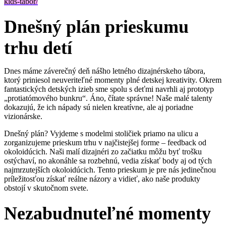
kids-tabor/
Dnešný plán prieskumu
trhu detí
Dnes máme záverečný deň nášho letného dizajnérskeho tábora,
ktorý priniesol neuveriteľné momenty plné detskej kreativity. Okrem
fantastických detských izieb sme spolu s deťmi navrhli aj prototyp
„protiatómového bunkru“. Áno, čítate správne! Naše malé talenty
dokazujú, že ich nápady sú nielen kreatívne, ale aj poriadne
vizionárske.
Dnešný plán? Vyjdeme s modelmi stoličiek priamo na ulicu a
zorganizujeme prieskum trhu v najčistejšej forme – feedback od
okoloidúcich. Naši malí dizajnéri zo začiatku môžu byť trošku
ostýchaví, no akonáhle sa rozbehnú, vedia získať body aj od tých
najmrzutejších okoloidúcich. Tento prieskum je pre nás jedinečnou
príležitosťou získať reálne názory a vidieť, ako naše produkty
obstojí v skutočnom svete.
Nezabudnuteľné momenty