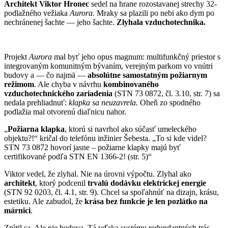
Architekt Viktor Hronec
sedel na hrane rozostavanej strechy 32-
podlažného vežiaka
Aurora
. Mraky sa plazili po nebi ako dym po
nechránenej šachte — jeho šachte.
Zlyhala vzduchotechnika.
Projekt
Aurora
mal byť jeho opus magnum: multifunkčný priestor s
integrovaným komunitným bývaním, verejným parkom vo vnútri
budovy a — čo najmä —
absolútne samostatným požiarnym
režimom
. Ale chyba v návrhu
kombinovaného
vzduchotechnického zariadenia
(STN 73 0872, čl. 3.10, str. 7) sa
nedala prehliadnuť:
klapka sa neuzavrela.
Oheň zo spodného
podlažia mal otvorenú diaľnicu nahor.
„
Požiarna klapka
, ktorú si navrhol ako súčasť umeleckého
objektu?!“ kričal do telefónu inžinier Šebesta. „To si kde videl?
STN 73 0872 hovorí jasne – požiarne klapky majú byť
certifikované podľa STN EN 1366-2! (str. 5)“
Viktor vedel, že zlyhal. Nie na úrovni výpočtu. Zlyhal ako
architekt
, ktorý podcenil
trvalú dodávku elektrickej energie
(STN 92 0203, čl. 4.1, str. 9). Chcel sa spoľahnúť na dizajn, krásu,
estetiku. Ale zabudol, že
krása bez funkcie je len pozlátko na
márnici
.
Zrútil sa. Ale nie budova. Tá vďaka systému redundantných trás