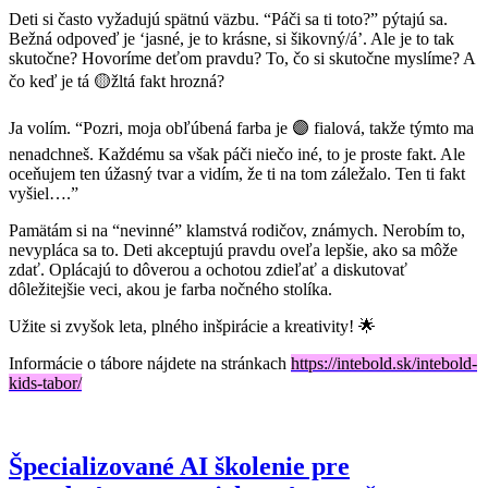
Deti si často vyžadujú spätnú väzbu. “Páči sa ti toto?” pýtajú sa.
Bežná odpoveď je ‘jasné, je to krásne, si šikovný/á’. Ale je to tak
skutočne? Hovoríme deťom pravdu? To, čo si skutočne myslíme? A
čo keď je tá 🟡žltá fakt hrozná?
Ja volím. “Pozri, moja obľúbená farba je 🟣 fialová, takže týmto ma
nenadchneš. Každému sa však páči niečo iné, to je proste fakt. Ale
oceňujem ten úžasný tvar a vidím, že ti na tom záležalo. Ten ti fakt
vyšiel….”
Pamätám si na “nevinné” klamstvá rodičov, známych. Nerobím to,
nevypláca sa to. Deti akceptujú pravdu oveľa lepšie, ako sa môže
zdať. Oplácajú to dôverou a ochotou zdieľať a diskutovať
dôležitejšie veci, akou je farba nočného stolíka.
Užite si zvyšok leta, plného inšpirácie a kreativity! 🌟
Informácie o tábore nájdete na stránkach
https://intebold.sk/intebold-
kids-tabor/
Špecializované AI školenie pre