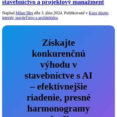
stavebníctvo a projektový manažment
Napísal
Milan Illes
dňa
3. júna 2024
. Publikované v
Kurz dizajn,
interiér, staviteľstvo a architektúra
Získajte
konkurenčnú
výhodu v
stavebníctve s AI
– efektívnejšie
riadenie, presné
harmonogramy