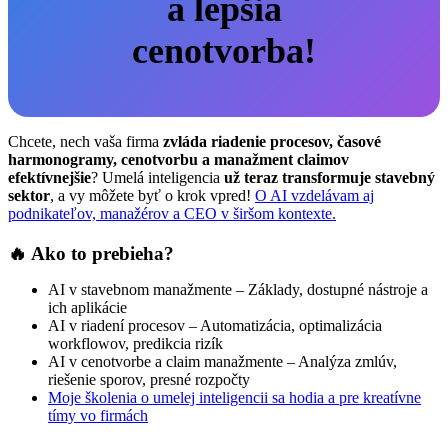
a lepšia
cenotvorba!
Chcete, nech vaša firma
zvláda riadenie procesov, časové
harmonogramy, cenotvorbu a manažment claimov
efektívnejšie
? Umelá inteligencia
už teraz transformuje stavebný
sektor
, a vy môžete byť o krok vpred!
O AI vzdelávam aj
podnikateľov, manažérov a CEO v širšom kontexte.
🔥
Ako to prebieha?
AI v stavebnom manažmente – Základy, dostupné nástroje a
ich aplikácie
AI v riadení procesov – Automatizácia, optimalizácia
workflowov, predikcia rizík
AI v cenotvorbe a claim manažmente – Analýza zmlúv,
riešenie sporov, presné rozpočty
Moje školenia o umelej inteligencii sa hodia a pre kreatívne
tímy vo firmách