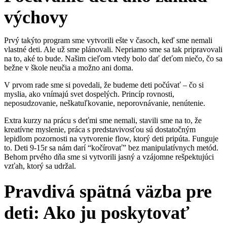
výchovy
Prvý takýto program sme vytvorili ešte v časoch, keď sme nemali
vlastné deti. Ale už sme plánovali. Nepriamo sme sa tak pripravovali
na to, aké to bude. Našim cieľom vtedy bolo dať deťom niečo, čo sa
bežne v škole neučia a možno ani doma.
V prvom rade sme si povedali, že budeme deti počúvať – čo si
myslia, ako vnímajú svet dospelých. Princíp rovnosti,
neposudzovanie, neškatuľkovanie, neporovnávanie, nenútenie.
Extra kurzy na prácu s deťmi sme nemali, stavili sme na to, že
kreatívne myslenie, práca s predstavivosťou sú dostatočným
lepidlom pozornosti na vytvorenie flow, ktorý deti pripúta. Funguje
to. Deti 9-15r sa nám darí “kočírovať” bez manipulatívnych metód.
Behom prvého dňa sme si vytvorili jasný a vzájomne rešpektujúci
vzťah, ktorý sa udržal.
Pravdivá spätná väzba pre
deti: Ako ju poskytovať