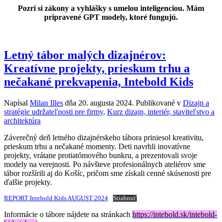
Pozri si zákony a vyhlášky s umelou inteligenciou. Mám
pripravené GPT modely, ktoré fungujú.
Letný tábor malých dizajnérov:
Kreatívne projekty, prieskum trhu a
nečakané prekvapenia, Intebold Kids
Napísal
Milan Illes
dňa
20. augusta 2024
. Publikované v
Dizajn a
stratégie udržateľnosti pre firmy
,
Kurz dizajn, interiér, staviteľstvo a
architektúra
Záverečný deň letného dizajnérskeho tábora priniesol kreativitu,
prieskum trhu a nečakané momenty. Deti navrhli inovatívne
projekty, vrátane protiatómového bunkru, a prezentovali svoje
modely na verejnosti. Po návšteve profesionálnych ateliérov sme
tábor rozšírili aj do Košíc, pričom sme získali cenné skúsenosti pre
ďalšie projekty.
REPORT Intebold Kids AUGUST 2024
Stiahnuť
Informácie o tábore nájdete na stránkach
https://intebold.sk/intebold-