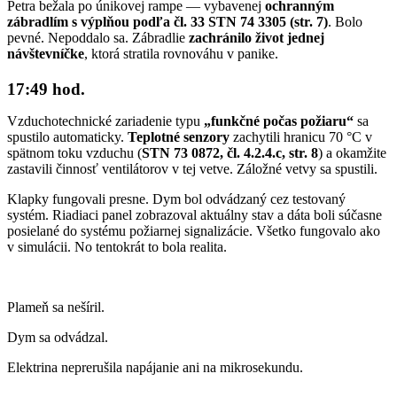
Petra bežala po únikovej rampe — vybavenej
ochranným
zábradlím s výplňou podľa čl. 33 STN 74 3305 (str. 7)
. Bolo
pevné. Nepoddalo sa. Zábradlie
zachránilo život jednej
návštevníčke
, ktorá stratila rovnováhu v panike.
17:49 hod.
Vzduchotechnické zariadenie typu
„funkčné počas požiaru“
sa
spustilo automaticky.
Teplotné senzory
zachytili hranicu 70 °C v
spätnom toku vzduchu (
STN 73 0872, čl. 4.2.4.c, str. 8
) a okamžite
zastavili činnosť ventilátorov v tej vetve. Záložné vetvy sa spustili.
Klapky fungovali presne. Dym bol odvádzaný cez testovaný
systém. Riadiaci panel zobrazoval aktuálny stav a dáta boli súčasne
posielané do systému požiarnej signalizácie. Všetko fungovalo ako
v simulácii. No tentokrát to bola realita.
Plameň sa nešíril.
Dym sa odvádzal.
Elektrina neprerušila napájanie ani na mikrosekundu.