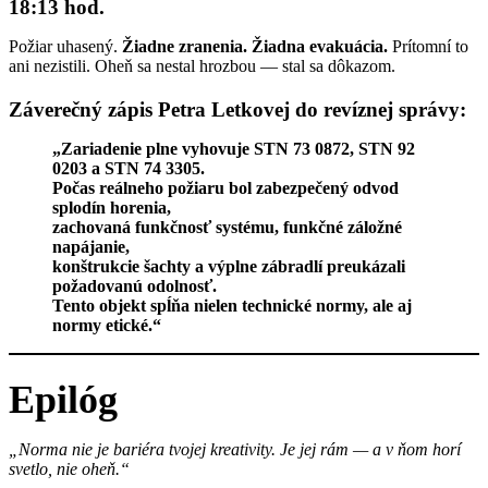
18:13 hod.
Požiar uhasený.
Žiadne zranenia. Žiadna evakuácia.
Prítomní to
ani nezistili. Oheň sa nestal hrozbou — stal sa dôkazom.
Záverečný zápis Petra Letkovej do revíznej správy:
„Zariadenie plne vyhovuje STN 73 0872, STN 92
0203 a STN 74 3305.
Počas reálneho požiaru bol zabezpečený odvod
splodín horenia,
zachovaná funkčnosť systému, funkčné záložné
napájanie,
konštrukcie šachty a výplne zábradlí preukázali
požadovanú odolnosť.
Tento objekt spĺňa nielen technické normy, ale aj
normy etické.“
Epilóg
„Norma nie je bariéra tvojej kreativity. Je jej rám — a v ňom horí
svetlo, nie oheň.“