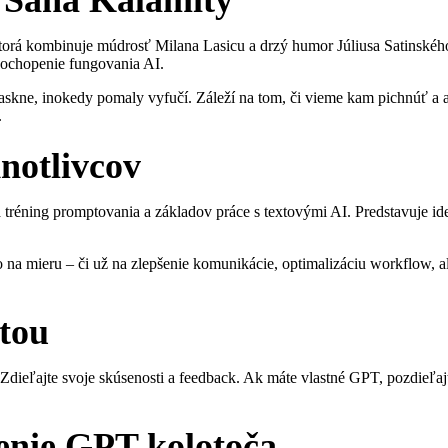
, ktorá kombinuje múdrosť Milana Lasicu a drzý humor Júliusa Satinské
pochopenie fungovania AI.
askne, inokedy pomaly vyfučí. Záleží na tom, či vieme kam pichnúť a 
.
notlivcov
 tréning promptovania a základov práce s textovými AI. Predstavuje 
 mieru – či už na zlepšenie komunikácie, optimalizáciu workflow, aleb
tou
l. Zdieľajte svoje skúsenosti a feedback. Ak máte vlastné GPT, pozdie
enie GPT kolotoča