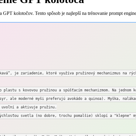
GPT kolotočov. Tento spôsob je najlepší na trénovanie prompt engine
kavá“, je zariadenie, ktoré využíva pružinový mechanizmus na rýc
o plastu s kovovou pružinou a spúšťacím mechanizmom. Na jednom k
syr, ale moderné myši preferujú avokádo a quinoa). Myška, nalákan
 uvoľní a aktivuje pružinu.

ýchlosťou svetla (no dobre, trochu pomalšie) sklopí a "klepne" m