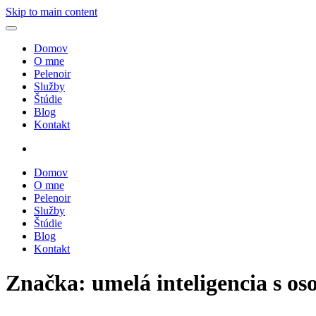
Skip to main content
Domov
O mne
Pelenoir
Služby
Štúdie
Blog
Kontakt
Domov
O mne
Pelenoir
Služby
Štúdie
Blog
Kontakt
Značka:
umelá inteligencia s o