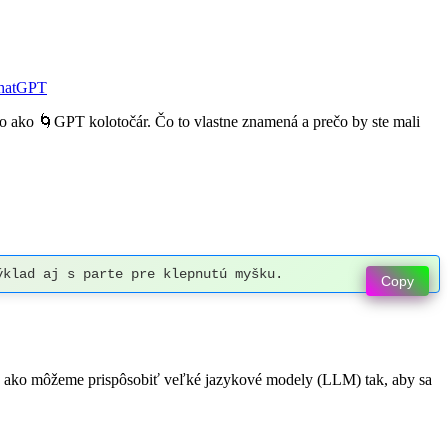
ChatGPT
o ako 🌀GPT kolotočár. Čo to vlastne znamená a prečo by ste mali
ýklad aj s parte pre klepnutú myšku.
Copy
ať, ako môžeme prispôsobiť veľké jazykové modely (LLM) tak, aby sa