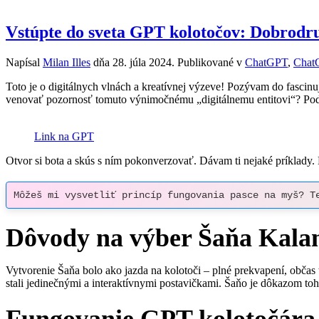
Vstúpte do sveta GPT kolotočov: Dobrodr
Napísal
Milan Illes
dňa
28. júla 2024
. Publikované v
ChatGPT
,
ChatG
Toto je o digitálnych vlnách a kreatívnej výzeve! Pozývam do fasci
venovať pozornosť tomuto výnimočnému „digitálnemu entitovi“? Poď
Link na GPT
Otvor si bota a skús s ním pokonverzovať. Dávam ti nejaké príklady. 
Môžeš mi vysvetliť princíp fungovania pasce na myš? T
Dôvody na výber Šaňa Kala
Vytvorenie Šaňa bolo ako jazda na kolotoči – plné prekvapení, obča
stali jedinečnými a interaktívnymi postavičkami. Šaňo je dôkazom toh
Fungovanie GPT kolotočára