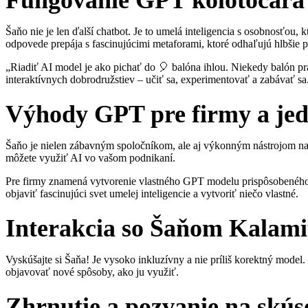
Šaňo nie je len ďalší chatbot. Je to umelá inteligencia s osobnosťou
odpovede prepája s fascinujúcimi metaforami, ktoré odhaľujú hlbšie 
„Riadiť AI model je ako pichať do 🎈 balóna ihlou. Niekedy balón pr
interaktívnych dobrodružstiev – učiť sa, experimentovať a zabávať sa
Výhody GPT pre firmy a jed
Šaňo je nielen zábavným spoločníkom, ale aj výkonným nástrojom na
môžete využiť AI vo vašom podnikaní.
Pre firmy znamená vytvorenie vlastného GPT modelu prispôsobeného na
objaviť fascinujúci svet umelej inteligencie a vytvoriť niečo vlastné.
Interakcia so Šaňom Kalami
Vyskúšajte si Šaňa! Je vysoko inkluzívny a nie príliš korektný mode
objavovať nové spôsoby, ako ju využiť.
Zhrnutie a pozvanie na skús