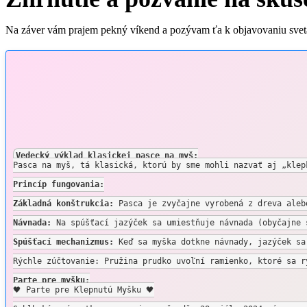
Na záver vám prajem pekný víkend a pozývam ťa k objavovaniu sveta 
Vedecký výklad klasickej pasce na myš:
Pasca na myš, tá klasická, ktorú by sme mohli nazvať aj „klep
Princíp fungovania:
Základná konštrukcia:
 Pasca je zvyčajne vyrobená z dreva aleb
Návnada:
 Na spúšťací jazýček sa umiestňuje návnada (obyčajne 
Spúšťací mechanizmus: 
Keď sa myška dotkne návnady, jazýček sa
Rýchle zúčtovanie: Pružina prudko uvoľní ramienko, ktoré sa r
Parte pre myšku:
🖤 Parte pre Klepnutú Myšku 🖤
