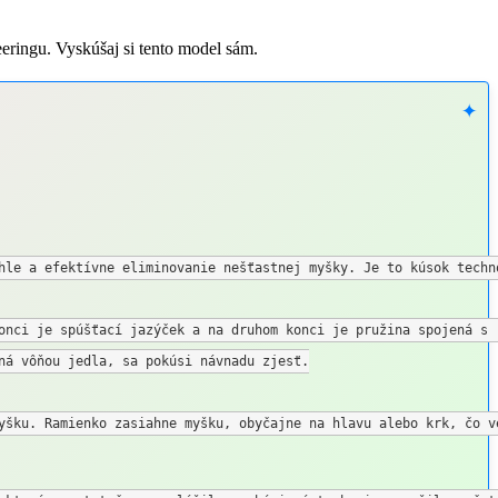
eringu. Vyskúšaj si tento model sám.
hle a efektívne eliminovanie nešťastnej myšky. Je to kúsok techn
onci je spúšťací jazýček a na druhom konci je pružina spojená s r
á vôňou jedla, sa pokúsi návnadu zjesť.

yšku. Ramienko zasiahne myšku, obyčajne na hlavu alebo krk, čo ve