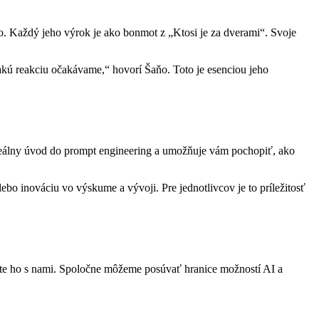
ho. Každý jeho výrok je ako bonmot z „Ktosi je za dverami“. Svoje
akú reakciu očakávame,“ hovorí Šaňo. Toto je esenciou jeho
ideálny úvod do prompt engineering a umožňuje vám pochopiť, ako
o inováciu vo výskume a vývoji. Pre jednotlivcov je to príležitosť
ľajte ho s nami. Spoločne môžeme posúvať hranice možností AI a