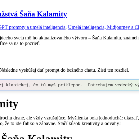
užstvá Šaňa Kalamity
PT prompty a umelá inteligencia
,
Umelá inteligencia, Midjourney a 
nujúceho sveta môjho aktualizovaného výtvoru – Šaňa Kalamitu, známeh
me sa na to pozrieť!
Následne vyskúšaj dať prompt do bežného chatu. Zisti ten rozdiel.
ej klasickej, čo tú myš priklepne.  Potrebujem vedecký v
mity
s trochu drsné, ale vždy vzrušujúce. Myšlienka bola jednoduchá: ukáz
o, že to ide ľahko a zábavne. Stačí kúsok kreativity a odvahy!
 Šaňa Kalamity