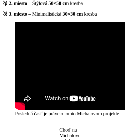
🥈 2. miesto
– Štýlová
50×50 cm
kresba
🥉 3. miesto
– Minimalistická
30×30 cm
kresba
Posledná časť je práve o tomto Michalovom projekte
Choď na
Michalovu