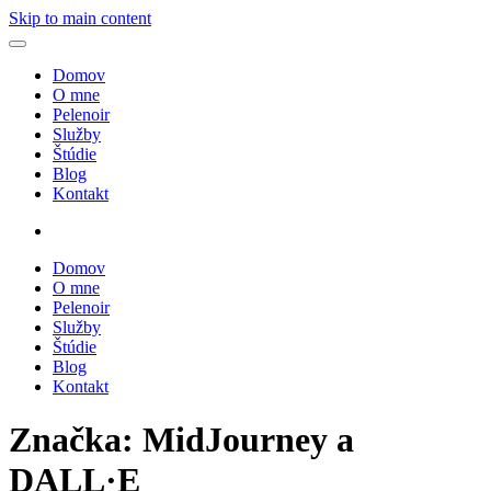
Skip to main content
Domov
O mne
Pelenoir
Služby
Štúdie
Blog
Kontakt
Domov
O mne
Pelenoir
Služby
Štúdie
Blog
Kontakt
Značka:
MidJourney a
DALL·E