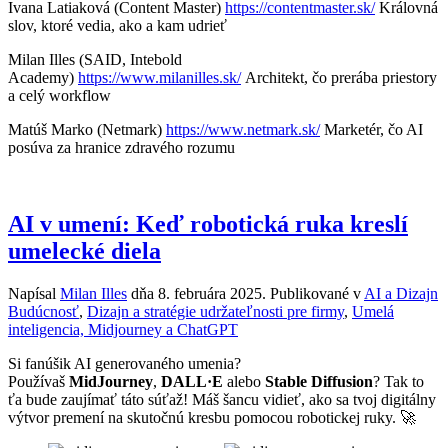
Ivana Latiaková (Content Master)
https://contentmaster.sk/
Královná
slov, ktoré vedia, ako a kam udrieť
Milan Illes (SAID, Intebold
Academy)
https://www.milanilles.sk/
Architekt, čo prerába priestory
a celý workflow
Matúš Marko (Netmark)
https://www.netmark.sk/
Marketér, čo AI
posúva za hranice zdravého rozumu
AI v umení: Keď robotická ruka kreslí
umelecké diela
Napísal
Milan Illes
dňa
8. februára 2025
. Publikované v
AI a Dizajn
Budúcnosť
,
Dizajn a stratégie udržateľnosti pre firmy
,
Umelá
inteligencia, Midjourney a ChatGPT
Si fanúšik AI generovaného umenia?
Používaš
MidJourney
,
DALL·E
alebo
Stable Diffusion
? Tak to
ťa bude zaujímať táto súťaž! Máš šancu vidieť, ako sa tvoj digitálny
výtvor premení na skutočnú kresbu pomocou robotickej ruky. 🚀