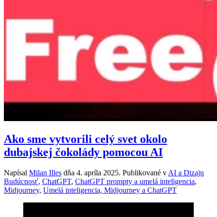
Ako sme vytvorili celý svet okolo
dubajskej čokolády pomocou AI
Napísal
Milan Illes
dňa
4. apríla 2025
. Publikované v
AI a Dizajn
Budúcnosť
,
ChatGPT
,
ChatGPT prompty a umelá inteligencia
,
Midjourney
,
Umelá inteligencia, Midjourney a ChatGPT