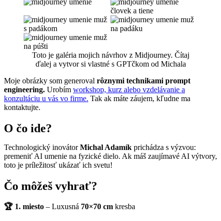
Toto je galéria mojich návrhov z Midjourney. Čítaj
ďalej a vytvor si vlastné s GPTčkom od Michala
Moje obrázky som generoval
rôznymi technikami prompt
engineering.
Urobím
workshop, kurz alebo vzdelávanie a
konzultáciu u vás vo firme.
Tak ak máte záujem, kľudne ma
kontaktujte.
O čo ide?
Technologický inovátor
Michal Adamík
prichádza s výzvou:
premeniť AI umenie na fyzické dielo. Ak máš zaujímavé AI výtvory,
toto je príležitosť ukázať ich svetu!
Čo môžeš vyhrať?
🏆 1. miesto
– Luxusná
70×70 cm
kresba