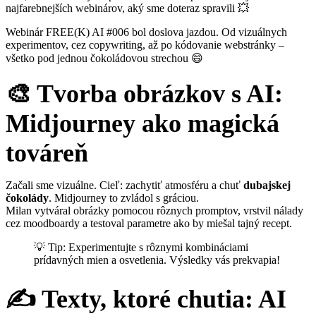
najfarebnejších webinárov, aký sme doteraz spravili 💥
Webinár FREE(K) AI #006 bol doslova jazdou. Od vizuálnych
experimentov, cez copywriting, až po kódovanie webstránky –
všetko pod jednou čokoládovou strechou 😄
🎨 Tvorba obrázkov s AI:
Midjourney ako magická
továreň
Začali sme vizuálne. Cieľ: zachytiť atmosféru a chuť
dubajskej
čokolády
. Midjourney to zvládol s gráciou.
Milan vytváral obrázky pomocou rôznych promptov, vrstvil nálady
cez moodboardy a testoval parametre ako by miešal tajný recept.
💡 Tip: Experimentujte s rôznymi kombináciami
prídavných mien a osvetlenia. Výsledky vás prekvapia!
✍️ Texty, ktoré chutia: AI