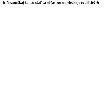
🔥 Nezmeškaj šancu stať sa súčasťou umeleckej revolúcie! 🔥