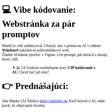
💻 Vibe kódovanie:
Webstránka za pár
promptov
Matúš to celé zaklincoval. Ukázal, ako s pomocou AI v editore
Windsurf
nakódoval jednostránkový web.
Žiadne hľadanie pixelov v Figma. Len prompt, pár iterácií a dizajn,
ktorý cítiš.
👨‍💻 Už čoskoro rozbiehame kurz
VIP kódovanie s
AI
. Chceš byť pri tom?
👉 Prednášajúci:
Jula Marko (AI Štúdio)
https://aistudio.sk/
Keď hovorí o AI, máte
pocit, že objavujete bozóny