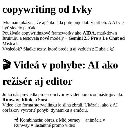
copywriting od Ivky
Ivka nám ukázala, že aj čokoláda potrebuje dobrý príbeh. A AI vie
byť skvelý parťák.
Používala copywritingové frameworky ako
AIDA
, markdown
štruktúru a testovala nové modely –
Gemini 2.5 Pro
a
Le Chat od
Mistral
.
Výsledok? Sladké texty, ktoré predajú aj vzduch z Dubaja 😉
🎬 Videá v pohybe: AI ako
režisér aj editor
Julka nás previedla procesom tvorby videí pomocou nástrojov ako
Runway
,
Klink
, a
Sora
.
Video ako forma storytellingu je silná zbraň. Ukázala, ako z AI
obrázkov vytvoriť pohyb, dynamiku a emóciu.
🎥 Kombinácia: obraz z Midjourney + animácia v
Runway = instantné promo video!