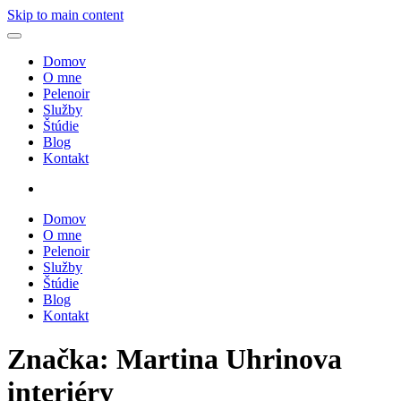
Skip to main content
Domov
O mne
Pelenoir
Služby
Štúdie
Blog
Kontakt
Domov
O mne
Pelenoir
Služby
Štúdie
Blog
Kontakt
Značka:
Martina Uhrinova
interiéry