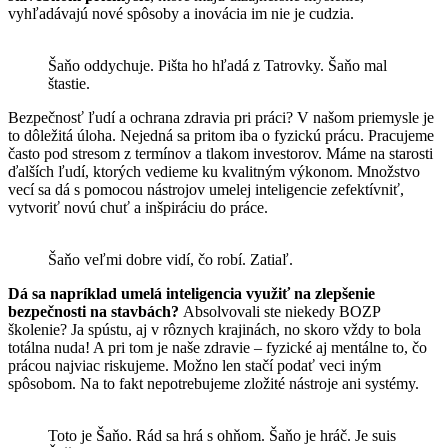
vyhľadávajú nové spôsoby a inovácia im nie je cudzia.
Šaňo oddychuje. Pišta ho hľadá z Tatrovky. Šaňo mal
štastie.
Bezpečnosť ľudí a ochrana zdravia pri práci? V našom priemysle je
to dôležitá úloha. Nejedná sa pritom iba o fyzickú prácu. Pracujeme
často pod stresom z termínov a tlakom investorov. Máme na starosti
ďalších ľudí, ktorých vedieme ku kvalitným výkonom. Množstvo
vecí sa dá s pomocou nástrojov umelej inteligencie zefektívniť,
vytvoriť novú chuť a inšpiráciu do práce.
Šaňo veľmi dobre vidí, čo robí. Zatiaľ.
Dá sa napríklad umelá inteligencia využiť na zlepšenie
bezpečnosti na stavbách?
Absolvovali ste niekedy BOZP
školenie? Ja spústu, aj v rôznych krajinách, no skoro vždy to bola
totálna nuda! A pri tom je naše zdravie – fyzické aj mentálne to, čo
prácou najviac riskujeme. Možno len stačí podať veci iným
spôsobom. Na to fakt nepotrebujeme zložité nástroje ani systémy.
Toto je Šaňo. Rád sa hrá s ohňom. Šaňo je hráč. Je suis