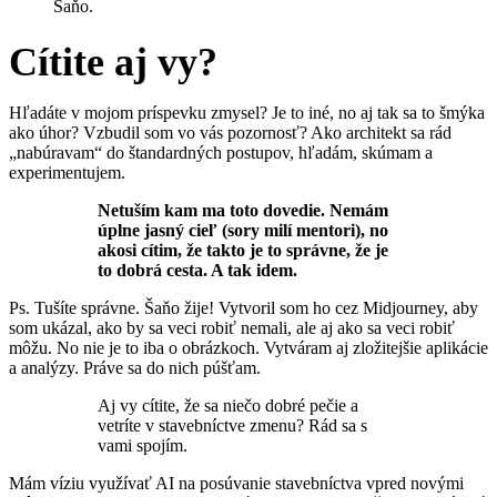
Šaňo.
Cítite aj vy?
Hľadáte v mojom príspevku zmysel? Je to iné, no aj tak sa to šmýka
ako úhor? Vzbudil som vo vás pozornosť? Ako architekt sa rád
„nabúravam“ do štandardných postupov, hľadám, skúmam a
experimentujem.
Netuším kam ma toto dovedie. Nemám
úplne jasný cieľ (sory milí mentori), no
akosi cítim, že takto je to správne, že je
to dobrá cesta. A tak idem.
Ps. Tušíte správne. Šaňo žije! Vytvoril som ho cez Midjourney, aby
som ukázal, ako by sa veci robiť nemali, ale aj ako sa veci robiť
môžu. No nie je to iba o obrázkoch. Vytváram aj zložitejšie aplikácie
a analýzy. Práve sa do nich púšťam.
Aj vy cítite, že sa niečo dobré pečie a
vetríte v stavebníctve zmenu? Rád sa s
vami spojím.
Mám víziu využívať AI na posúvanie stavebníctva vpred novými