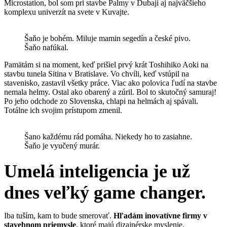
Microstation, bol som pri stavbe Palmy v Dubaji aj najväčšieho
komplexu univerzít na svete v Kuvajte.
Šaňo je bohém. Miluje mamin segedín a české pivo.
Šaňo nafúkal.
Pamätám si na moment, keď prišiel prvý krát Toshihiko Aoki na
stavbu tunela Sitina v Bratislave. Vo chvíli, keď vstúpil na
stavenisko, zastavil všetky práce. Viac ako polovica ľudí na stavbe
nemala helmy. Ostal ako obarený a zúril. Bol to skutočný samuraj!
Po jeho odchode zo Slovenska, chlapi na helmách aj spávali.
Totálne ich svojim prístupom zmenil.
Šano každému rád pomáha. Niekedy ho to zasiahne.
Šaňo je vyučený murár.
Umelá inteligencia je už
dnes veľký game changer.
Iba tuším, kam to bude smerovať.
Hľadám inovatívne firmy v
stavebnom priemysle
, ktoré majú dizajnérske myslenie,