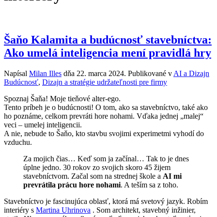
Šaňo Kalamita a budúcnosť stavebníctva:
Ako umelá inteligencia mení pravidlá hry
Napísal
Milan Illes
dňa
22. marca 2024
. Publikované v
AI a Dizajn
Budúcnosť
,
Dizajn a stratégie udržateľnosti pre firmy
Spoznaj Šaňa! Moje tieňové alter-ego.
Tento príbeh je o budúcnosti! O tom, ako sa stavebníctvo, také ako
ho poznáme, celkom prevráti hore nohami. Vďaka jednej „malej“
veci – umelej inteligencii.
A nie, nebude to Šaňo, kto stavbu svojimi experimetmi vyhodí do
vzduchu.
Za mojich čias… Keď som ja začínal… Tak to je dnes
úplne jedno. 30 rokov zo svojich skoro 45 žijem
stavebníctvom. Začal som na strednej škole a
AI mi
prevrátila prácu hore nohami
. A teším sa z toho.
Stavebníctvo je fascinujúca oblasť, ktorá má svetový jazyk. Robím
interiéry s
Martina Uhrinova
. Som architekt, stavebný inžinier,