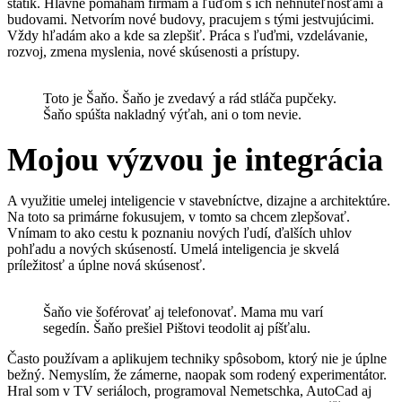
statik. Hlavne pomáham firmám a ľuďom s ich nehnuteľnosťami a
budovami. Netvorím nové budovy, pracujem s tými jestvujúcimi.
Vždy hľadám ako a kde sa zlepšiť. Práca s ľuďmi, vzdelávanie,
rozvoj, zmena myslenia, nové skúsenosti a prístupy.
Toto je Šaňo. Šaňo je zvedavý a rád stláča pupčeky.
Šaňo spúšta nakladný výťah, ani o tom nevie.
Mojou výzvou je integrácia
A využitie umelej inteligencie v stavebníctve, dizajne a architektúre.
Na toto sa primárne fokusujem, v tomto sa chcem zlepšovať.
Vnímam to ako cestu k poznaniu nových ľudí, ďalších uhlov
pohľadu a nových skúseností. Umelá inteligencia je skvelá
príležitosť a úplne nová skúsenosť.
Šaňo vie šoférovať aj telefonovať. Mama mu varí
segedín. Šaňo prešiel Pištovi teodolit aj píšťalu.
Často používam a aplikujem techniky spôsobom, ktorý nie je úplne
bežný. Nemyslím, že zámerne, naopak som rodený experimentátor.
Hral som v TV seriáloch, programoval Nemetschka, AutoCad aj