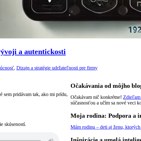
voji a autentickosti
dúcnosť
,
Dizajn a stratégie udržateľnosti pre firmy
Očakávania od môjho blo
ré sem pridávam tak, ako mi prídu,
Očakávam nič konkrétne!
Zdieľam 
súčasnosťou a učím sa nové veci ko
Moja rodina: Podpora a i
ie skúseností.
Mám rodinu – deti aj ženu, ktorýc
Inšpirácie a umelá inteli