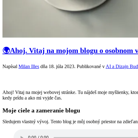
🌍Ahoj. Vitaj na mojom blogu o osobnom vý
Napísal
Milan Illes
dňa
18. júla 2023
. Publikované v
AI a Dizajn Bu
Ahoj! Vitaj na mojej webovej stránke. Tu nájdeš moje myšlienky, kto
kedy prídu a ako mi vyjde čas.
Moje ciele a zameranie blogu
Sledujem vlastný vývoj. Tento blog je môj osobný priestor na zdieľan