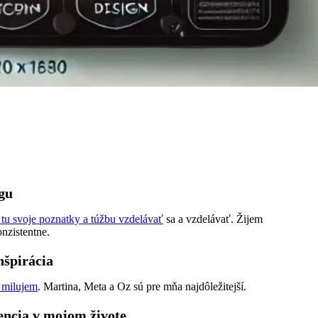
gu
tu svoje poznatky a túžbu vzdelávať
sa a vzdelávať. Žijem
nzistentne.
nšpirácia
h milujem
. Martina, Meta a Oz sú pre mňa najdôležitejší.
gencia v mojom živote