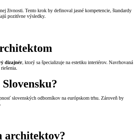
nej živnosti. Tento krok by definoval jasné kompetencie, štandardy
ajú pozitívne výsledky.
architektom
vý dizajnér
, ktorý sa špecializuje na estetiku interiérov. Navrhovaná
riešenia.
a Slovensku?
chopnosť slovenských odborníkov na európskom trhu. Zároveň by
.
h architektov?