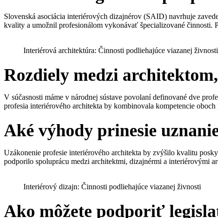
Slovenská asociácia interiérových dizajnérov (SAID) navrhuje zaveden
kvality a umožnil profesionálom vykonávať špecializované činnosti. 
Interiérová architektúra: Činnosti podliehajúce viazanej živnosti
Rozdiely medzi architektom,
V súčasnosti máme v národnej sústave povolaní definované dve profe
profesia interiérového architekta by kombinovala kompetencie oboch 
Aké výhody prinesie uznanie
Uzákonenie profesie interiérového architekta by zvýšilo kvalitu pos
podporilo spoluprácu medzi architektmi, dizajnérmi a interiérovými arc
Interiérový dizajn: Činnosti podliehajúce viazanej živnosti
Ako môžete podporiť legisla