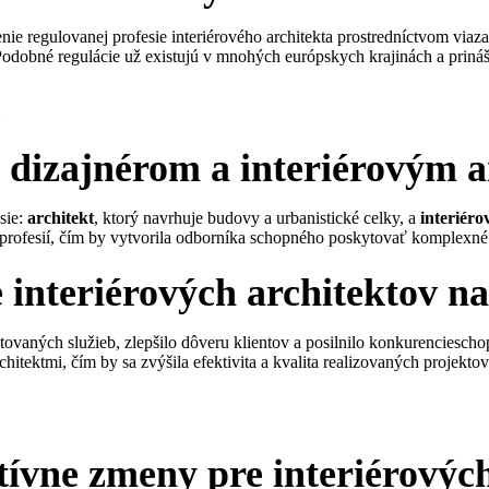
ie regulovanej profesie interiérového architekta prostredníctvom viaza
Podobné regulácie už existujú v mnohých európskych krajinách a prináš
 dizajnérom a interiérovým 
sie:
architekt
, ktorý navrhuje budovy a urbanistické celky, a
interiéro
profesií, čím by vytvorila odborníka schopného poskytovať komplexné 
 interiérových architektov n
kytovaných služieb, zlepšilo dôveru klientov a posilnilo konkurencies
hitektmi, čím by sa zvýšila efektivita a kvalita realizovaných projektov
tívne zmeny pre interiérovýc