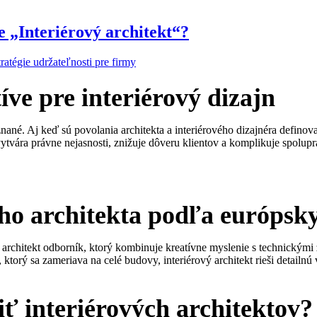
e „Interiérový architekt“?
tratégie udržateľnosti pre firmy
íve pre interiérový dizajn
ané. Aj keď sú povolania architekta a interiérového dizajnéra definov
 vytvára právne nejasnosti, znižuje dôveru klientov a komplikuje spolu
vého architekta podľa európs
 architekt odborník, ktorý kombinuje kreatívne myslenie s technickými
a, ktorý sa zameriava na celé budovy, interiérový architekt rieši detailn
iť interiérových architektov?