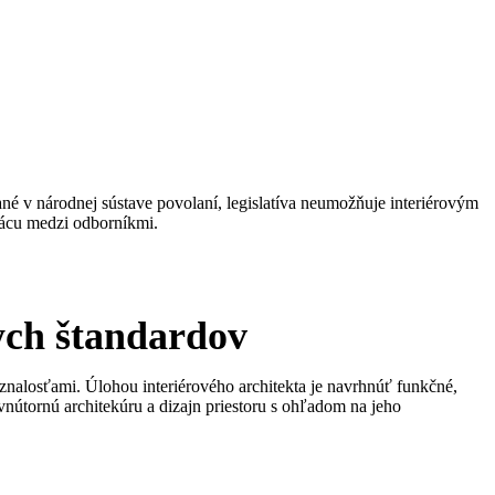
ané v národnej sústave povolaní, legislatíva neumožňuje interiérovým
prácu medzi odborníkmi.
kych štandardov
 znalosťami. Úlohou interiérového architekta je navrhnúť funkčné,
ú vnútornú architekúru a dizajn priestoru s ohľadom na jeho