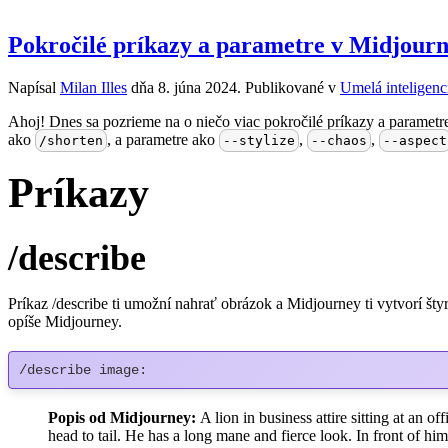
Pokročilé príkazy a parametre v Midjourne
Napísal
Milan Illes
dňa
8. júna 2024
. Publikované v
Umelá inteligen
Ahoj! Dnes sa pozrieme na o niečo viac pokročilé príkazy a parametre 
ako
, a parametre ako
,
,
/shorten
--stylize
--chaos
--aspect
Príkazy
/describe
Príkaz /describe ti umožní nahrať obrázok a Midjourney ti vytvorí št
opíše Midjourney.
/describe image:
Popis od Midjourney:
A lion in business attire sitting at an 
head to tail. He has a long mane and fierce look. In front of h