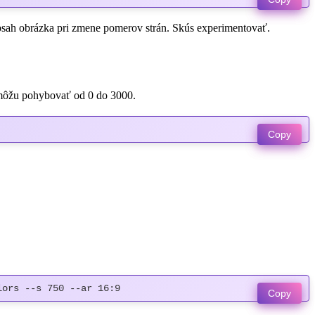
obsah obrázka pri zmene pomerov strán. Skús experimentovať.
a môžu pohybovať od 0 do 3000.
Copy
lors --s 750 --ar 16:9
Copy