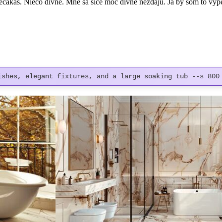
nečakáš. Niečo divné. Mne sa síce moc divné nezdajú. Ja by som to vy
ishes, elegant fixtures, and a large soaking tub --s 800