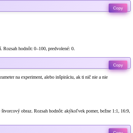
Copy
í. Rozsah hodnôt: 0–100, predvolené: 0.
Copy
ameter na experiment, alebo inšpiráciu, ak ti nič nie a nie
re štvorcový obraz. Rozsah hodnôt: akýkoľvek pomer, bežne 1:1, 16:9,
Copy