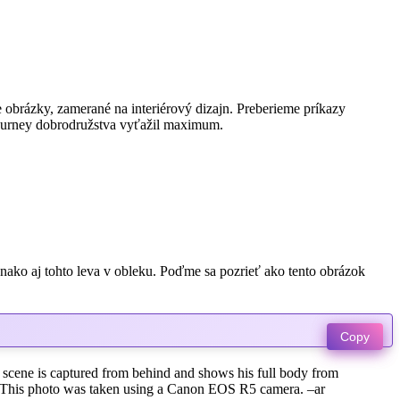
e obrázky, zamerané na interiérový dizajn. Preberieme príkazy
djourney dobrodružstva vyťažil maximum.
vnako aj tohto leva v obleku. Poďme sa pozrieť ako tento obrázok
Copy
The scene is captured from behind and shows his full body from
ace. This photo was taken using a Canon EOS R5 camera. –ar