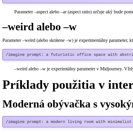
Parameter –aspect alebo –ar (aspect ratio) určuje aký bude po
–weird alebo –w
Parameter –weird (alebo skrátene –w) je experimentálny parameter, k
/imagine prompt: a futuristic office space with abstr
–weird alebo –w je experimtálny parameter v Midjourney. Vž
Príklady použitia v inte
Moderná obývačka s vysoký
/imagine prompt: a modern living room with minimalist