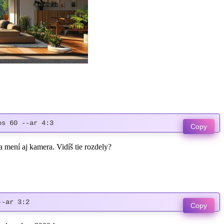
os 60 --ar 4:3
Copy
a mení aj kamera. Vidíš tie rozdely?
--ar 3:2
Copy