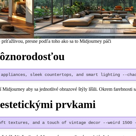
príťažlivou, presne podľa toho ako sa to Midjourney páči
rôznorodosťou
 appliances, sleek countertops, and smart lighting --cha
Midjourney aby sa jednotlivé obrazové štýly líšili. Okrem farebnosti s
 estetickými prvkami
oft textures, and a touch of vintage decor --weird 1500 