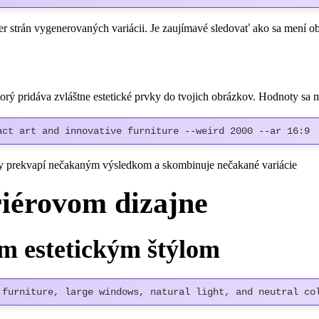
mer strán vygenerovaných variácii. Je zaujímavé sledovať ako sa mení 
torý pridáva zvláštne estetické prvky do tvojich obrázkov. Hodnoty s
act art and innovative furniture --weird 2000 --ar 16:9
dy prekvapí nečakaným výsledkom a skombinuje nečakané variácie
riérovom dizajne
m estetickým štýlom
 furniture, large windows, natural light, and neutral co