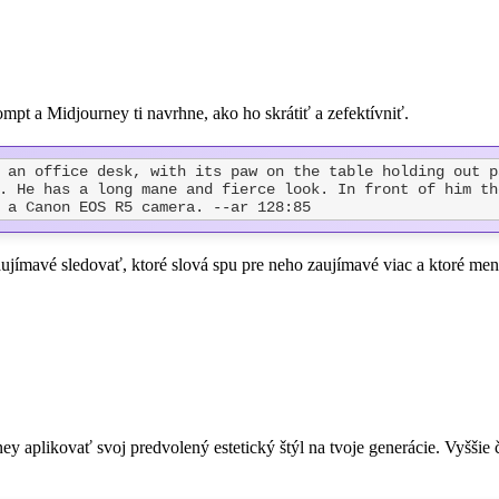
mpt a Midjourney ti navrhne, ako ho skrátiť a zefektívniť.
 an office desk, with its paw on the table holding out p
. He has a long mane and fierce look. In front of him th
 a Canon EOS R5 camera. --ar 128:85
aujímavé sledovať, ktoré slová spu pre neho zaujímavé viac a ktoré mene
ney aplikovať svoj predvolený estetický štýl na tvoje generácie. Vyššie