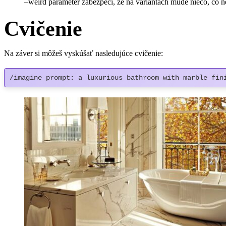
–weird parameter zabezpečí, že na variantách mude niečo, čo 
Cvičenie
Na záver si môžeš vyskúšať nasledujúce cvičenie:
/imagine prompt: a luxurious bathroom with marble fin