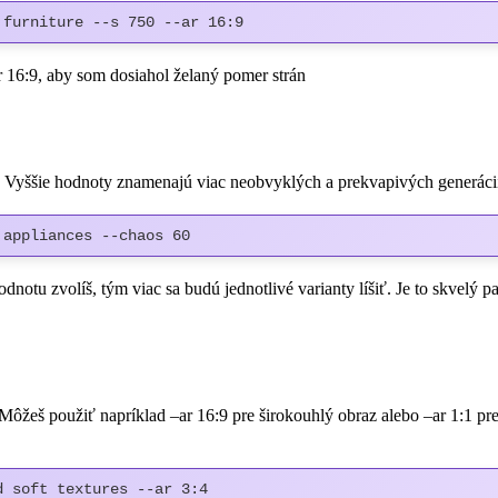
 furniture --s 750 --ar 16:9
ar 16:9, aby som dosiahol želaný pomer strán
. Vyššie hodnoty znamenajú viac neobvyklých a prekvapivých generáci
 appliances --chaos 60
tu zvolíš, tým viac sa budú jednotlivé varianty líšiť. Je to skvelý par
Môžeš použiť napríklad –ar 16:9 pre širokouhlý obraz alebo –ar 1:1 p
d soft textures --ar 3:4