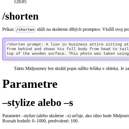
128:85
/shorten
Príkaz
slúži na skrátenie dlhých promptov. Vložíš svoj pro
/shorten
/shorten prompt: A lion in business attire sitting at
from behind and shows his full body from head to tail
top of the wooden surface. This photo was taken using
Takto Midjourney bot skrátil popis nášho fešáka v obleku. Je z
Parametre
–stylize alebo –s
Parameter –stylize (alebo skrátene –s) určuje, ako silno bude Midjour
Rozsah hodnôt: 0–1000, predvolené: 100.