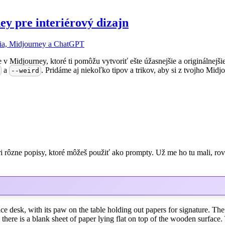
y pre interiérový dizajn
cia, Midjourney a ChatGPT
v Midjourney, ktoré ti pomôžu vytvoriť ešte úžasnejšie a originálnejši
a
. Pridáme aj niekoľko tipov a trikov, aby si z tvojho Mi
--weird
yri rôzne popisy, ktoré môžeš použiť ako prompty. Už me ho tu mali, ro
office desk, with its paw on the table holding out papers for signature. 
im there is a blank sheet of paper lying flat on top of the wooden surf