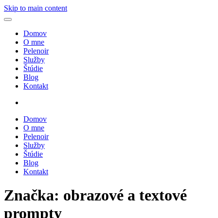
Skip to main content
Domov
O mne
Pelenoir
Služby
Štúdie
Blog
Kontakt
Domov
O mne
Pelenoir
Služby
Štúdie
Blog
Kontakt
Značka:
obrazové a textové
prompty