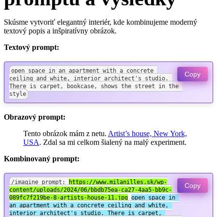
Skúsme vytvoriť elegantný interiér, kde kombinujeme moderný
textový popis a inšpiratívny obrázok.
Textový prompt:
open space in an apartment with a concrete 
Copy
ceiling and white, interior architect's studio. 
There is carpet, bookcase, shows the street in the 
style
Obrazový prompt:
Tento obrázok mám z netu.
Artist’s house, New York,
USA
. Zdal sa mi celkom šialený na malý experiment.
Kombinovaný prompt:
/imagine prompt: 
https://www.milanilles.sk/wp-
Copy
content/uploads/2024/06/bbdb75ea-ca27-4aa5-bb9c-
089fc7f219be-8-artists-house-11.jpg
open space in 
an apartment with a concrete ceiling and white, 
interior architect's studio. There is carpet, 