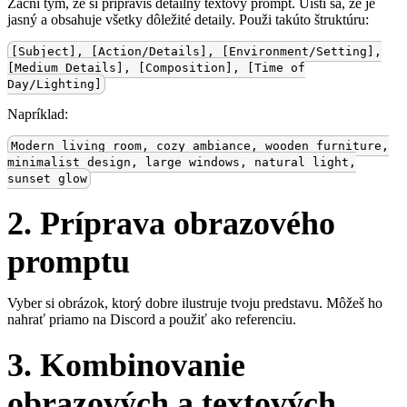
Začni tým, že si pripravíš detailný textový prompt. Uisti sa, že je
jasný a obsahuje všetky dôležité detaily. Použi takúto štruktúru:
[Subject], [Action/Details], [Environment/Setting],
[Medium Details], [Composition], [Time of
Day/Lighting]
Napríklad:
Modern living room, cozy ambiance, wooden furniture,
minimalist design, large windows, natural light,
sunset glow
2. Príprava obrazového
promptu
Vyber si obrázok, ktorý dobre ilustruje tvoju predstavu. Môžeš ho
nahrať priamo na Discord a použiť ako referenciu.
3. Kombinovanie
obrazových a textových