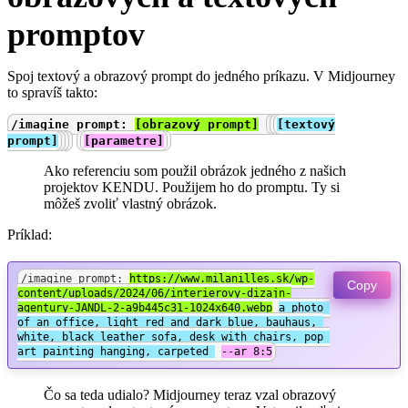
promptov
Spoj textový a obrazový prompt do jedného príkazu. V Midjourney
to spravíš takto:
/imagine prompt:
[obrazový prompt]
[textový
prompt]
[parametre]
Ako referenciu som použil obrázok jedného z našich
projektov KENDU. Použijem ho do promptu. Ty si
môžeš zvoliť vlastný obrázok.
Príklad:
/imagine prompt: 
https://www.milanilles.sk/wp-
Copy
content/uploads/2024/06/interierovy-dizajn-
agentury-JANDL-2-a9b445c31-1024x640.webp
a photo 
of an office, light red and dark blue, bauhaus, 
white, black leather sofa, desk with chairs, pop 
art painting hanging, carpeted 
--ar 8:5
Čo sa teda udialo? Midjourney teraz vzal obrazový