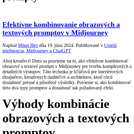
Efektívne kombinovanie obrazových a
textových promptov v Midjourney
Napísal
Milan Illes
dňa
19. júna 2024
. Publikované v
Umelá
inteligencia, Midjourney a ChatGPT
Ahoj kreatívci! Dnes sa pozrieme na to, ako efektívne kombinovať
obrazové a textové prompti v Midjourney pre tvorbu komplexných a
detailných výstupov. Táto technika je kľúčová pre interiérových
dizajnérov, kreatívnych riaditeľov a architektov, ktorí chcú
dosiahnuť presné a pôsobivé výsledky. Povieme si, ako kombinovať
tieto dva typy promptov a dosiahnuť tak požadovaný efekt.
Výhody kombinácie
obrazových a textových
promptov