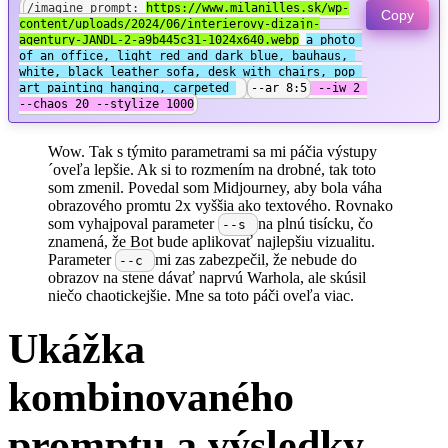
/imagine prompt: 
https://www.milanilles.sk/wp-
Copy
content/uploads/2024/06/interierovy-dizajn-
agentury-JANDL-2-a9b445c31-1024x640.webp
a photo 
of an office, light red and dark blue, bauhaus, 
white, black leather sofa, desk with chairs, pop 
art painting hanging, carpeted 
--ar 8:5
 --iw 2 
--chaos 20 --stylize 1000
Wow. Tak s týmito parametrami sa mi páčia výstupy
´oveľa lepšie. Ak si to rozmením na drobné, tak toto
som zmenil. Povedal som Midjourney, aby bola váha
obrazového promtu 2x vyššia ako textového. Rovnako
som vyhajpoval parameter
na plnú tisícku, čo
--s
znamená, že Bot bude aplikovať najlepšiu vizualitu.
Parameter
mi zas zabezpečil, že nebude do
--c
obrazov na stene dávať naprvú Warhola, ale skúsil
niečo chaotickejšie. Mne sa toto páči oveľa viac.
Ukážka
kombinovaného
promptu a výsledky