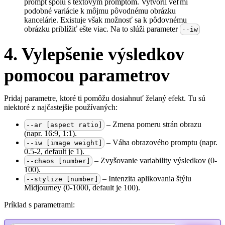
prompt spolu s textovým promptom. Vytvoril veľmi
podobné variácie k môjmu pôvodnému obrázku
kancelárie. Existuje však možnosť sa k pôdovnému
obrázku priblížiť ešte viac. Na to slúži parameter
--iw
4. Vylepšenie výsledkov
pomocou parametrov
Pridaj parametre, ktoré ti pomôžu dosiahnuť želaný efekt. Tu sú
niektoré z najčastejšie používaných:
– Zmena pomeru strán obrazu
--ar [aspect ratio]
(napr. 16:9, 1:1).
– Váha obrazového promptu (napr.
--iw [image weight]
0.5-2, default je 1).
– Zvyšovanie variability výsledkov (0-
--chaos [number]
100).
– Intenzita aplikovania štýlu
--stylize [number]
Midjourney (0-1000, default je 100).
Príklad s parametrami: