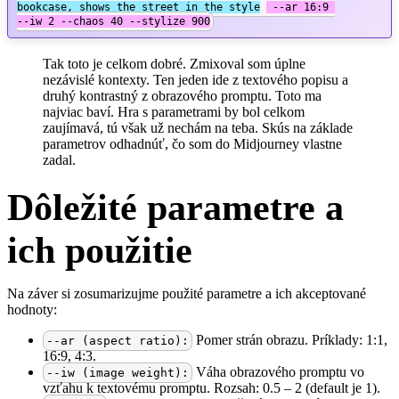
bookcase, shows the street in the style
 --ar 16:9 
--iw 2 --chaos 40 --stylize 900
Tak toto je celkom dobré. Zmixoval som úplne
nezávislé kontexty. Ten jeden ide z textového popisu a
druhý kontrastný z obrazového promptu. Toto ma
najviac baví. Hra s parametrami by bol celkom
zaujímavá, tú však už nechám na teba. Skús na základe
parametrov odhadnúť, čo som do Midjourney vlastne
zadal.
Dôležité parametre a
ich použitie
Na záver si zosumarizujme použité parametre a ich akceptované
hodnoty:
Pomer strán obrazu. Príklady: 1:1,
--ar (aspect ratio):
16:9, 4:3.
Váha obrazového promptu vo
--iw (image weight):
vzťahu k textovému promptu. Rozsah: 0.5 – 2 (default je 1).