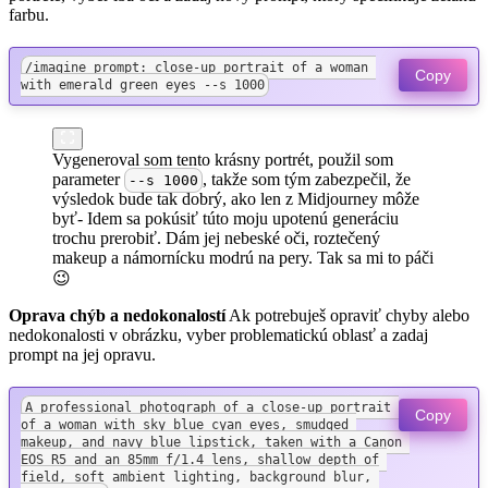
farbu.
/imagine prompt: close-up portrait of a woman 
Copy
with emerald green eyes --s 1000
Vygeneroval som tento krásny portrét, použil som
parameter
, takže som tým zabezpečil, že
--s 1000
výsledok bude tak dobrý, ako len z Midjourney môže
byť- Idem sa pokúsiť túto moju upotenú generáciu
trochu prerobiť. Dám jej nebeské oči, roztečený
makeup a námornícku modrú na pery. Tak sa mi to páči
😉
Oprava chýb a nedokonalostí
Ak potrebuješ opraviť chyby alebo
nedokonalosti v obrázku, vyber problematickú oblasť a zadaj
prompt na jej opravu.
A professional photograph of a close-up portrait 
Copy
of a woman with sky blue cyan eyes, smudged 
makeup, and navy blue lipstick, taken with a Canon 
EOS R5 and an 85mm f/1.4 lens, shallow depth of 
field, soft ambient lighting, background blur, 