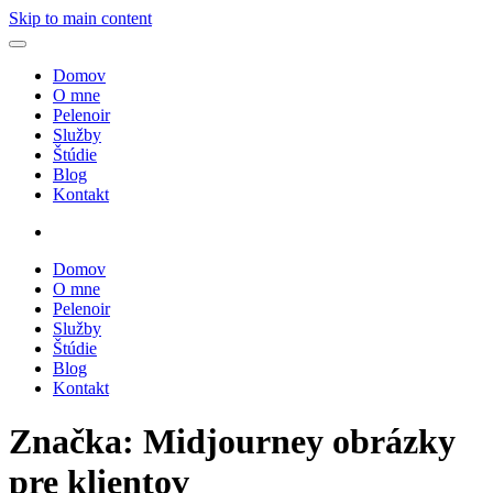
Skip to main content
Domov
O mne
Pelenoir
Služby
Štúdie
Blog
Kontakt
Domov
O mne
Pelenoir
Služby
Štúdie
Blog
Kontakt
Značka:
Midjourney obrázky
pre klientov