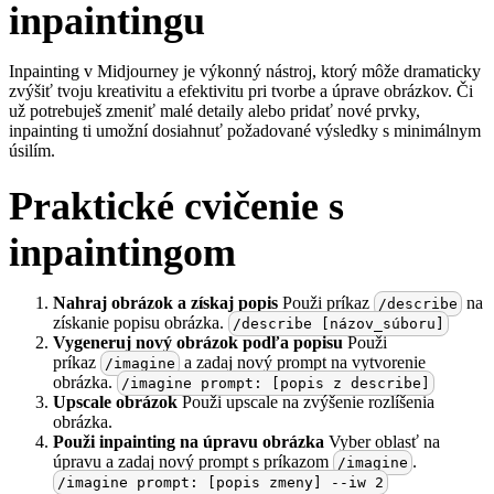
inpaintingu
Inpainting v Midjourney je výkonný nástroj, ktorý môže dramaticky
zvýšiť tvoju kreativitu a efektivitu pri tvorbe a úprave obrázkov. Či
už potrebuješ zmeniť malé detaily alebo pridať nové prvky,
inpainting ti umožní dosiahnuť požadované výsledky s minimálnym
úsilím.
Praktické cvičenie s
inpaintingom
Nahraj obrázok a získaj popis
Použi príkaz
na
/describe
získanie popisu obrázka.
/describe [názov_súboru]
Vygeneruj nový obrázok podľa popisu
Použi
príkaz
a zadaj nový prompt na vytvorenie
/imagine
obrázka.
/imagine prompt: [popis z describe]
Upscale obrázok
Použi upscale na zvýšenie rozlíšenia
obrázka.
Použi inpainting na úpravu obrázka
Vyber oblasť na
úpravu a zadaj nový prompt s príkazom
.
/imagine
/imagine prompt: [popis zmeny] --iw 2