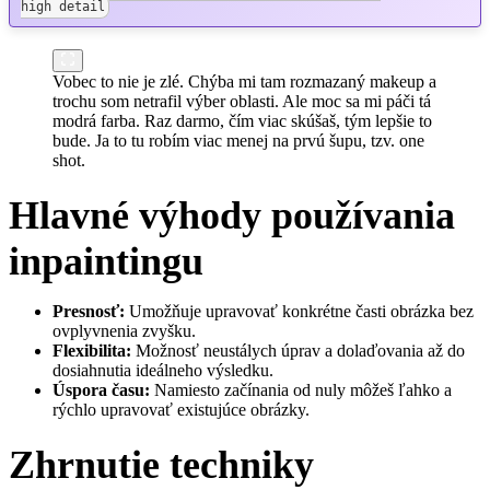
high detail
Vobec to nie je zlé. Chýba mi tam rozmazaný makeup a
trochu som netrafil výber oblasti. Ale moc sa mi páči tá
modrá farba. Raz darmo, čím viac skúšaš, tým lepšie to
bude. Ja to tu robím viac menej na prvú šupu, tzv. one
shot.
Hlavné výhody používania
inpaintingu
Presnosť:
Umožňuje upravovať konkrétne časti obrázka bez
ovplyvnenia zvyšku.
Flexibilita:
Možnosť neustálych úprav a dolaďovania až do
dosiahnutia ideálneho výsledku.
Úspora času:
Namiesto začínania od nuly môžeš ľahko a
rýchlo upravovať existujúce obrázky.
Zhrnutie techniky