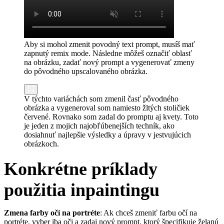
Aby si mohol zmenit povodný text prompt, musíš mať
zapnutý remix mode. Následne môžeš označiť oblasť
na obrázku, zadať nový prompt a vygenerovať zmeny
do pôvodného upscalovaného obrázka.
V týchto variáchách som zmenil časť pôvodného
obrázka a vygeneroval som namiesto žltých stoličiek
červené. Rovnako som zadal do promptu aj kvety. Toto
je jeden z mojich najobľúbenejších techník, ako
dosiahnuť najlepšie výsledky a úpravy v jestvujúcich
obrázkoch.
Konkrétne príklady
použitia inpaintingu
Zmena farby očí na portréte
: Ak chceš zmeniť farbu očí na
portréte, vyber iba oči a zadaj nový prompt, ktorý špecifikuje želanú