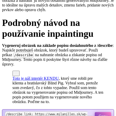
obrázka a nahradiť ju novým obsahom generovaným Midjourney. Je
to ideálne na úpravu malých detailov, zmenu farieb, pridanie nových
prvkov alebo opravu chýb.
Podrobný návod na
používanie inpaintingu
Vygeneruj obrázok na základe popisu dosiahnutého z /describe
:
Najskôr potrebuješ obrázok, ktorý budeš upravovať. Použi
príkaz
na nahranie obrázka a získanie popisu od
/describe
Midjourney. Tento popis ti poskytne štyri rôzne návrhy na ďalšie
úpravy.
Toto je náš interiér KENDU
, ktorý sme robili pre
klienta a bratislavský Blind Pig. Vybral som, pretože
som zvedavý, čo z tohto vypadne. Použil som tento
obrázok na vygenerovanie popisu od Midjourney. A ten
popis potom použijem na vygenerovanie nového
obrázku. Poďme na to.
/describe link: https://www.milanilles.sk/wp-
Copy