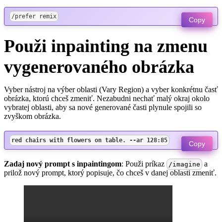
/prefer remix
Copy
Použi inpainting na zmenu
vygenerovaného obrázka
Vyber nástroj na výber oblasti (Vary Region) a vyber konkrétnu časť
obrázka, ktorú chceš zmeniť. Nezabudni nechať malý okraj okolo
vybratej oblasti, aby sa nové generované časti plynule spojili so
zvyškom obrázka.
red chairs with flowers on table. --ar 128:85
Copy
Zadaj nový prompt s inpaintingom
: Použi príkaz
a
/imagine
prilož nový prompt, ktorý popisuje, čo chceš v danej oblasti zmeniť.