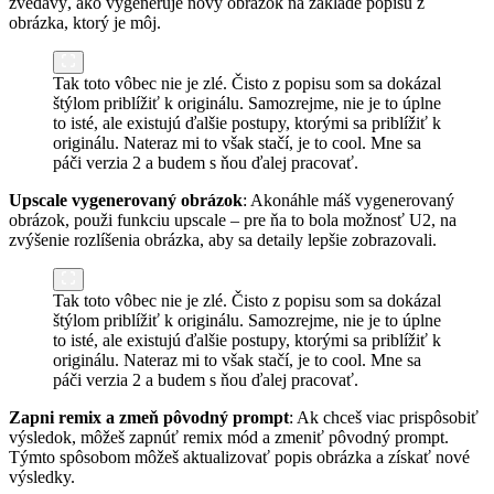
zvedavý, ako vygeneruje nový obrázok na základe popisu z
obrázka, ktorý je môj.
Tak toto vôbec nie je zlé. Čisto z popisu som sa dokázal
štýlom priblížiť k originálu. Samozrejme, nie je to úplne
to isté, ale existujú ďalšie postupy, ktorými sa priblížiť k
originálu. Nateraz mi to však stačí, je to cool. Mne sa
páči verzia 2 a budem s ňou ďalej pracovať.
Upscale vygenerovaný obrázok
: Akonáhle máš vygenerovaný
obrázok, použi funkciu upscale – pre ňa to bola možnosť U2, na
zvýšenie rozlíšenia obrázka, aby sa detaily lepšie zobrazovali.
Tak toto vôbec nie je zlé. Čisto z popisu som sa dokázal
štýlom priblížiť k originálu. Samozrejme, nie je to úplne
to isté, ale existujú ďalšie postupy, ktorými sa priblížiť k
originálu. Nateraz mi to však stačí, je to cool. Mne sa
páči verzia 2 a budem s ňou ďalej pracovať.
Zapni remix a zmeň pôvodný prompt
: Ak chceš viac prispôsobiť
výsledok, môžeš zapnúť remix mód a zmeniť pôvodný prompt.
Týmto spôsobom môžeš aktualizovať popis obrázka a získať nové
výsledky.