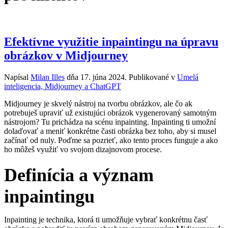
Efektívne využitie inpaintingu na úpravu
obrázkov v Midjourney
Napísal
Milan Illes
dňa
17. júna 2024
. Publikované v
Umelá
inteligencia, Midjourney a ChatGPT
Midjourney je skvelý nástroj na tvorbu obrázkov, ale čo ak
potrebuješ upraviť už existujúci obrázok vygenerovaný samotným
nástrojom? Tu prichádza na scénu inpainting. Inpainting ti umožní
dolaďovať a meniť konkrétne časti obrázka bez toho, aby si musel
začínať od nuly. Poďme sa pozrieť, ako tento proces funguje a ako
ho môžeš využiť vo svojom dizajnovom procese.
Definícia a význam
inpaintingu
Inpainting je technika, ktorá ti umožňuje vybrať konkrétnu časť