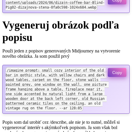
content/uploads/2024/06/dizajn-coffee-bar-Blind-
Pig02-dizajnova-stena-0fa0c598-1024x684.webp
Vygeneruj obrázok podľa
popisu
Použi jeden z popisov generovaných Midjourney na vytvorenie
nového obrázka. Ja som použil prvý
/imagine prompt: small cozy interior of the old 
Copy
bar in gothic style, with yellow chairs and dark 
wood tables, carpet on the floor, stone walls 
painted grey, one window on the wall, one picture 
frame hanging above a table, fireplace near it, 
one side accented by natural light from a large 
wooden door at the back left corner, old Russian 
patterned ceramic tiles on the ceiling, an old 
vintage rug on the floor. --ar 128:85
Popis som dal urobiť cez /describe, ale nie je to nutné, môžeš si
vygenerovať interiér s akýmkoľvek popisom. Ja som však bol