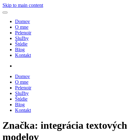
Skip to main content
Domov
O mne
Pelenoir
Služby
Štúdie
Blog
Kontakt
Domov
O mne
Pelenoir
Služby
Štúdie
Blog
Kontakt
Značka:
integrácia textových
modelov