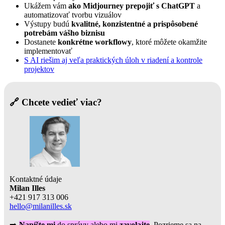
Ukážem vám
ako Midjourney prepojiť s ChatGPT
a
automatizovať tvorbu vizuálov
Výstupy budú
kvalitné, konzistentné a prispôsobené
potrebám vášho biznisu
Dostanete
konkrétne workflowy
, ktoré môžete okamžite
implementovať
S AI riešim aj veľa praktických úloh v riadení a kontrole
projektov
🔗 Chcete vedieť viac?
Kontaktné údaje
Milan Illes
+421 917 313 006
hello@milanilles.sk
➡️
Napíšte mi
do správy alebo mi
zavolajte
. Pozrieme sa na