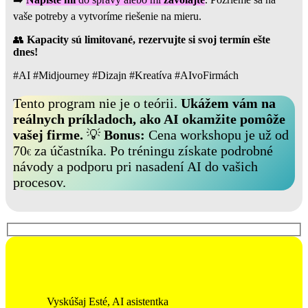
vaše potreby a vytvoríme riešenie na mieru.
👥
Kapacity sú limitované, rezervujte si svoj termín ešte
dnes!
#AI #Midjourney #Dizajn #Kreatíva #AIvoFirmách
Tento program nie je o teórii.
Ukážem vám na
reálnych príkladoch, ako AI okamžite pomôže
vašej firme.
💡
Bonus:
Cena workshopu je už od
70
za účastníka. Po tréningu získate podrobné
€
návody a podporu pri nasadení AI do vašich
procesov.
Vyskúšaj Esté, AI asistentka