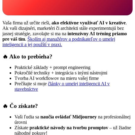
Vaša firma už určite rieši,
ako efektívne využívať AI v kreatíve
.
Ak vaši dizajnéri, marketéri či architekti stále experimentujú bez
jasnej stratégie, zavolajte si ma na
intenzívny AI tréning priamo
pre váš tím
.
Školím aj manažérov a podnikateľov o umelej
inteligencii a jej použítí v praxi.
🔥
Ako to prebieha?
Praktické základy + prompt engineering
Pokročilé techniky + integrácia s inými nástrojmi
Tvorba AI workflowov na mieru vašej firme
Prečítajte si moje
články o umelej inteligencii AI v
stavebníctve
🔥
Čo získate?
Vaši ľudia sa
naučia ovládať Midjourney
na profesionálnej
úrovni
Získate
praktické návody na tvorbu promptov
– už žiadne
náhodné pokusy!