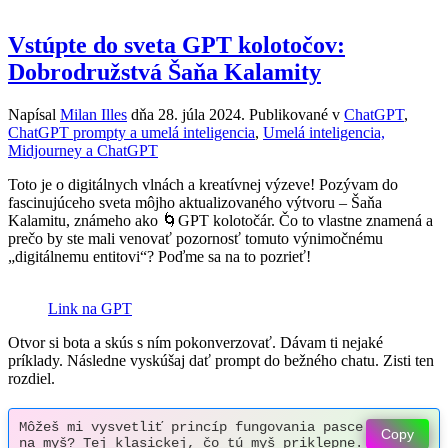
Vstúpte do sveta GPT kolotočov:
Dobrodružstvá Šaňa Kalamity
Napísal
Milan Illes
dňa
28. júla 2024
. Publikované v
ChatGPT
,
ChatGPT prompty a umelá inteligencia
,
Umelá inteligencia,
Midjourney a ChatGPT
Toto je o digitálnych vlnách a kreatívnej výzeve! Pozývam do
fascinujúceho sveta môjho aktualizovaného výtvoru – Šaňa
Kalamitu, známeho ako 🌀GPT kolotočár. Čo to vlastne znamená a
prečo by ste mali venovať pozornosť tomuto výnimočnému
„digitálnemu entitovi“? Poďme sa na to pozrieť!
Link na GPT
Otvor si bota a skús s ním pokonverzovať. Dávam ti nejaké
príklady. Následne vyskúšaj dať prompt do bežného chatu. Zisti ten
rozdiel.
Môžeš mi vysvetliť princíp fungovania pasce 
Copy
na myš? Tej klasickej, čo tú myš priklepne.  