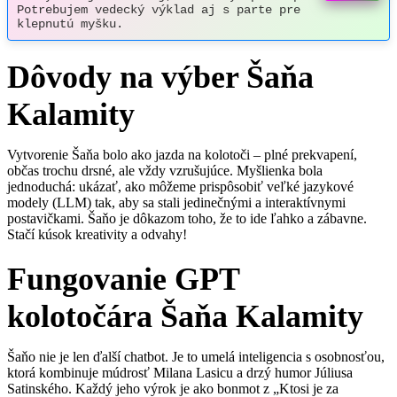
Potrebujem vedecký výklad aj s parte pre 
klepnutú myšku.
Dôvody na výber Šaňa
Kalamity
Vytvorenie Šaňa bolo ako jazda na kolotoči – plné prekvapení,
občas trochu drsné, ale vždy vzrušujúce. Myšlienka bola
jednoduchá: ukázať, ako môžeme prispôsobiť veľké jazykové
modely (LLM) tak, aby sa stali jedinečnými a interaktívnymi
postavičkami. Šaňo je dôkazom toho, že to ide ľahko a zábavne.
Stačí kúsok kreativity a odvahy!
Fungovanie GPT
kolotočára Šaňa Kalamity
Šaňo nie je len ďalší chatbot. Je to umelá inteligencia s osobnosťou,
ktorá kombinuje múdrosť Milana Lasicu a drzý humor Júliusa
Satinského. Každý jeho výrok je ako bonmot z „Ktosi je za