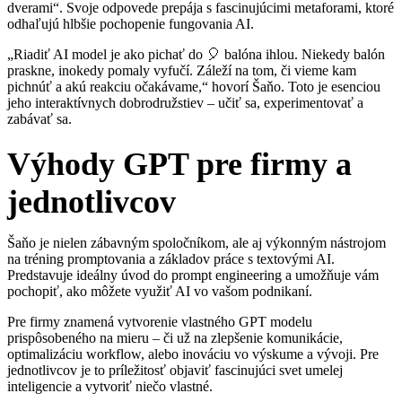
dverami“. Svoje odpovede prepája s fascinujúcimi metaforami, ktoré
odhaľujú hlbšie pochopenie fungovania AI.
„Riadiť AI model je ako pichať do 🎈 balóna ihlou. Niekedy balón
praskne, inokedy pomaly vyfučí. Záleží na tom, či vieme kam
pichnúť a akú reakciu očakávame,“ hovorí Šaňo. Toto je esenciou
jeho interaktívnych dobrodružstiev – učiť sa, experimentovať a
zabávať sa.
Výhody GPT pre firmy a
jednotlivcov
Šaňo je nielen zábavným spoločníkom, ale aj výkonným nástrojom
na tréning promptovania a základov práce s textovými AI.
Predstavuje ideálny úvod do prompt engineering a umožňuje vám
pochopiť, ako môžete využiť AI vo vašom podnikaní.
Pre firmy znamená vytvorenie vlastného GPT modelu
prispôsobeného na mieru – či už na zlepšenie komunikácie,
optimalizáciu workflow, alebo inováciu vo výskume a vývoji. Pre
jednotlivcov je to príležitosť objaviť fascinujúci svet umelej
inteligencie a vytvoriť niečo vlastné.