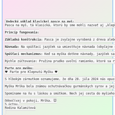
Vedecký výklad klasickej pasce na myš:
Pasca na myš, tá klasická, ktorú by sme mohli nazvať aj „klep
Princíp fungovania:
Základná konštrukcia:
 Pasca je zvyčajne vyrobená z dreva aleb
Návnada:
 Na spúšťací jazýček sa umiestňuje návnada (obyčajne 
Spúšťací mechanizmus: 
Keď sa myška dotkne návnady, jazýček sa
Rýchle zúčtovanie: Pružina prudko uvoľní ramienko, ktoré sa r
Parte pre myšku:
🖤 Parte pre Klepnutú Myšku 🖤

S hlbokým zármutkom oznamujeme, že dňa 28. júla 2024 nás opus
Myška Mrška bola známou ochutnávačkou gurmánskych syrov a jej
Spomíname na ňu s láskou a smútkom. Nech jej cesta do myšieho
Odpočívaj v pokoji, Mrška. 🐭

S úctou,

Rodina Kalamitová
